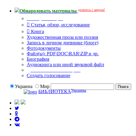
делитесь с миром!
Обнародовать материалы
Тип публикации
Статья, обзор, исследование
Книга
Художественная проза или поэзия
Запись в личном дневнике (блоге)
Фотодокументы
Файл(ы): PDF\DOC\RAR\ZIP и др.
Биография
Аудиокнига или иной звуковой файл
Дополнительные опции:
Создать голосование
Украина
Мир
Украины
БИБЛИОТЕКА