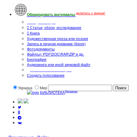
делитесь с миром!
Обнародовать материалы
Тип публикации
Статья, обзор, исследование
Книга
Художественная проза или поэзия
Запись в личном дневнике (блоге)
Фотодокументы
Файл(ы): PDF\DOC\RAR\ZIP и др.
Биография
Аудиокнига или иной звуковой файл
Дополнительные опции:
Создать голосование
Украина
Мир
Украины
БИБЛИОТЕКА