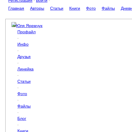
Регистрация
·
Войти
·
Главная
Авторы
Статьи
Книги
Фото
Файлы
Днев
Юля Яремчук
Профайл
·
Инфо
·
Друзья
·
Линейка
·
Статьи
·
Фото
·
Файлы
·
Блог
·
Книги