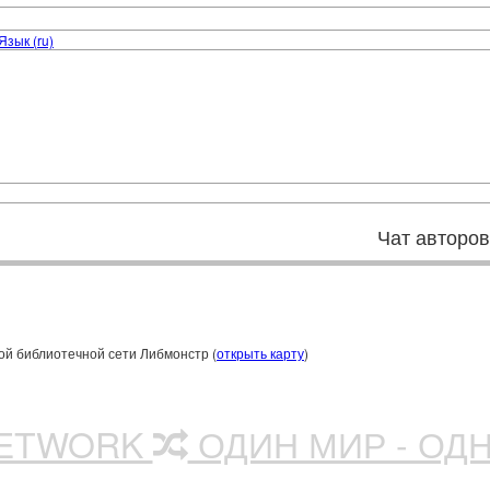
Язык (ru)
Чат авторо
ой библиотечной сети Либмонстр (
открыть карту
)
NETWORK
ОДИН МИР - ОД