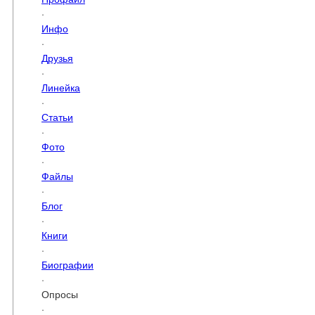
·
Инфо
·
Друзья
·
Линейка
·
Статьи
·
Фото
·
Файлы
·
Блог
·
Книги
·
Биографии
·
Опросы
·