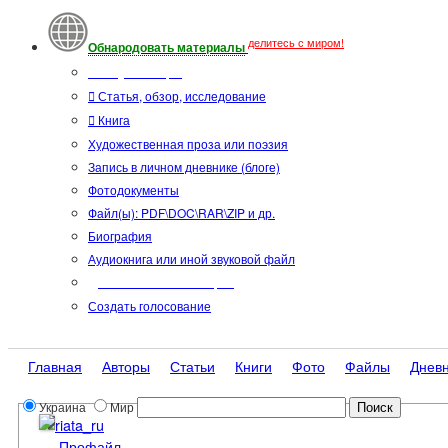
делитесь с миром!
Обнародовать материалы
Тип публикации
Статья, обзор, исследование
Книга
Художественная проза или поэзия
Запись в личном дневнике (блоге)
Фотодокументы
Файл(ы): PDF\DOC\RAR\ZIP и др.
Биография
Аудиокнига или иной звуковой файл
Дополнительные опции:
Создать голосование
Главная
Авторы
Статьи
Книги
Фото
Файлы
Днев
Украина
Мир
riata_ru
Профайл