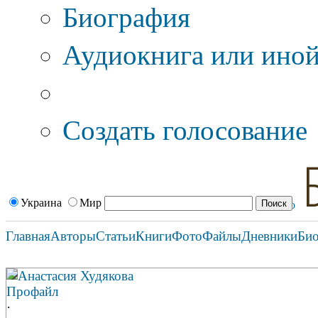
Биография
Аудиокнига или иной
Дополнительные оп
Создать голосование
Украина
Мир
Главная
Авторы
Статьи
Книги
Фото
Файлы
Дневники
Би
Анастасия Худякова
Профайл
·