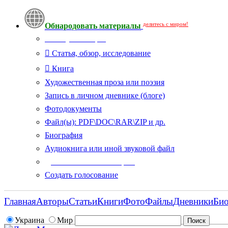
делитесь с миром!
Обнародовать материалы
Тип публикации
Статья, обзор, исследование
Книга
Художественная проза или поэзия
Запись в личном дневнике (блоге)
Фотодокументы
Файл(ы): PDF\DOC\RAR\ZIP и др.
Биография
Аудиокнига или иной звуковой файл
Дополнительные опции:
Создать голосование
Главная
Авторы
Статьи
Книги
Фото
Файлы
Дневники
Би
Украина
Мир