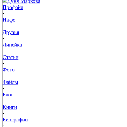
Дуня Маркова
Профайл
·
Инфо
·
Друзья
·
Линейка
·
Статьи
·
Фото
·
Файлы
·
Блог
·
Книги
·
Биографии
·