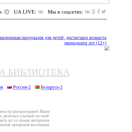
в:
UA LIVE:
Мы в соцсетях:
НА БИБЛИОТЕКА
ия
Россия-2
Беларусь-2
бмонстр распространит Ваши
е делиться ссылкой на свой
мить их со своим авторским
венной авторской коллекции.