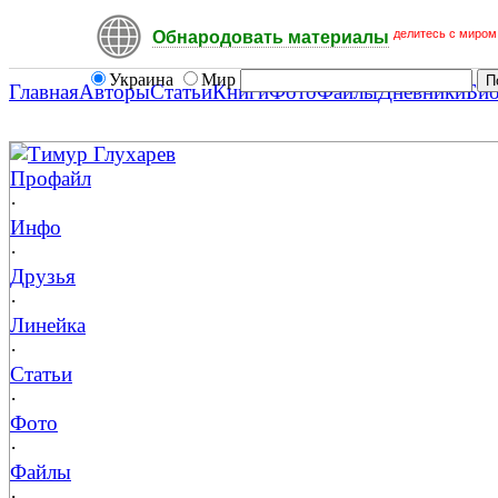
делитесь с миром
Обнародовать материалы
Украина
Мир
Главная
Авторы
Статьи
Книги
Фото
Файлы
Дневники
Би
Тимур Глухарев
Профайл
·
Инфо
·
Друзья
·
Линейка
·
Статьи
·
Фото
·
Файлы
·