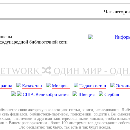
Чат авторо
щищены
еждународной библиотечной сети
NETWORK
ОДИН МИР - ОД
краина
Казахстан
Молдова
Таджикистан
Эстон
США-Великобритания
Швеция
Сербия
ибмонстре свою авторскую коллекцию: статьи, книги, исследования. Ли
з сеть филиалов, библиотеки-партнеры, поисковики, соцсети). Вы сможет
иками, читателями и другими заинтересованными лицами, чтобы ознако
ии в Вашем распоряжении - более 100 инструментов для создания собст
Это бесплатно: так было, так есть и так будет всегда.