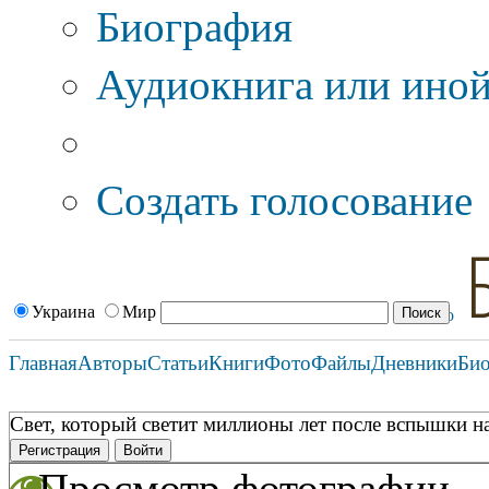
Биография
Аудиокнига или иной
Дополнительные оп
Создать голосование
Украина
Мир
Главная
Авторы
Статьи
Книги
Фото
Файлы
Дневники
Би
Свет, который светит миллионы лет после вспышки на
Регистрация
Войти
Просмотр фотографии