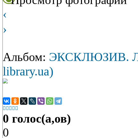
‹
›
ЭКСКЛЮЗИВ. Луч
Альбом:
library.ua)





0 голос(а,ов)
0