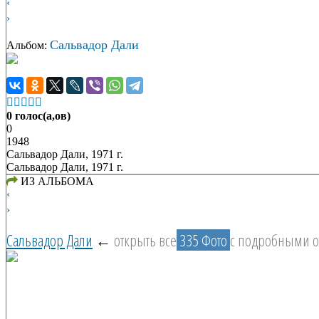
‹
›
Сальвадор Дали
Альбом:





0 голос(а,ов)
0
1948
Сальвадор Дали, 1971 г.
Сальвадор Дали, 1971 г.
ИЗ АЛЬБОМА
‹
›
Сальвадор Дали
←
открыть все
335 Фото
с подробными 