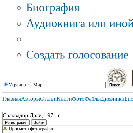
Биография
Аудиокнига или иной
Дополнительные оп
Создать голосование
Украина
Мир
Главная
Авторы
Статьи
Книги
Фото
Файлы
Дневники
Би
Сальвадор Дали, 1971 г.
Регистрация
Войти
Просмотр фотографии