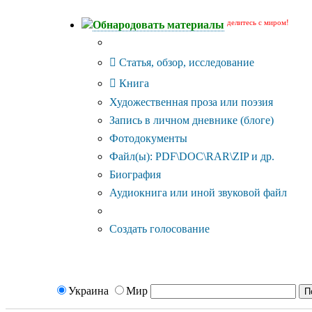
делитесь с миром!
Обнародовать материалы
Тип публикации
Статья, обзор, исследование
Книга
Художественная проза или поэзия
Запись в личном дневнике (блоге)
Фотодокументы
Файл(ы): PDF\DOC\RAR\ZIP и др.
Биография
Аудиокнига или иной звуковой файл
Дополнительные опции:
Создать голосование
Украина
Мир