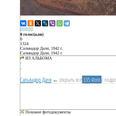





0 голос(а,ов)
0
1324
Сальвадор Дали, 1942 г.
Сальвадор Дали, 1942 г.
ИЗ АЛЬБОМА
‹
›
Сальвадор Дали
←
открыть все
335 Фото
с подр
Похожие фотодокументы