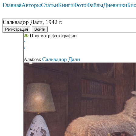
Главная
Авторы
Статьи
Книги
Фото
Файлы
Дневники
Би
Сальвадор Дали, 1942 г.
Регистрация
Войти
Просмотр фотографии
‹
›
Сальвадор Дали
Альбом: