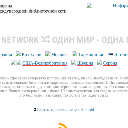
щищены
еждународной библиотечной сети
R NETWORK
ОДИН МИР - ОДНА
краина
Казахстан
Молдова
Таджикистан
Эстон
США-Великобритания
Швеция
Сербия
ибмонстре свою авторскую коллекцию: статьи, книги, исследования. Ли
з сеть филиалов, библиотеки-партнеры, поисковики, соцсети). Вы сможет
иками, читателями и другими заинтересованными лицами, чтобы ознако
ии в Вашем распоряжении - более 100 инструментов для создания собст
Это бесплатно: так было, так есть и так будет всегда.
Скачать приложение для Android