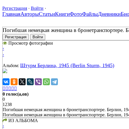
Регистрация
·
Войти
·
Главная
Авторы
Статьи
Книги
Фото
Файлы
Дневники
Би
Погибшая немецкая женщина в бронетранспортере. Бе
Регистрация
Войти
Просмотр фотографии
‹
›
Штурм Берлина, 1945 (Berlin Sturm, 1945)
Альбом:





0 голос(а,ов)
0
1238
Погибшая немецкая женщина в бронетранспортере. Берлин, 194
Погибшая немецкая женщина в бронетранспортере. Берлин, 194
ИЗ АЛЬБОМА
‹