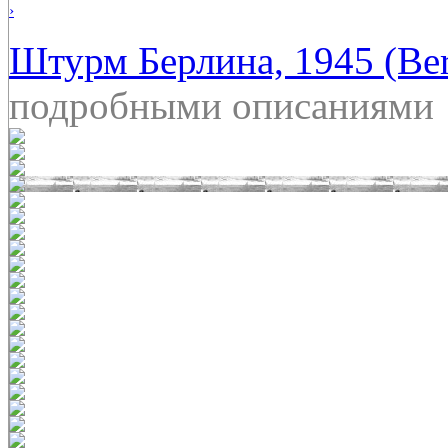
›
Штурм Берлина, 1945 (Ber
подробными описаниями