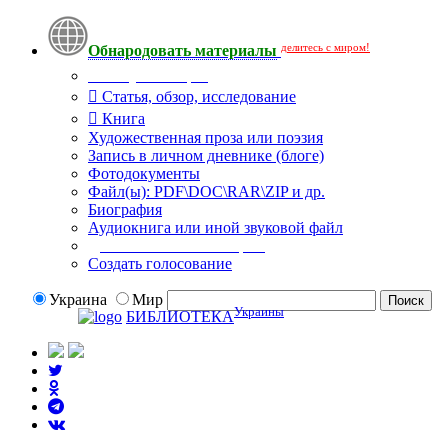
делитесь с миром!
Обнародовать материалы
Тип публикации
Статья, обзор, исследование
Книга
Художественная проза или поэзия
Запись в личном дневнике (блоге)
Фотодокументы
Файл(ы): PDF\DOC\RAR\ZIP и др.
Биография
Аудиокнига или иной звуковой файл
Дополнительные опции:
Создать голосование
Украина
Мир
Украины
БИБЛИОТЕКА