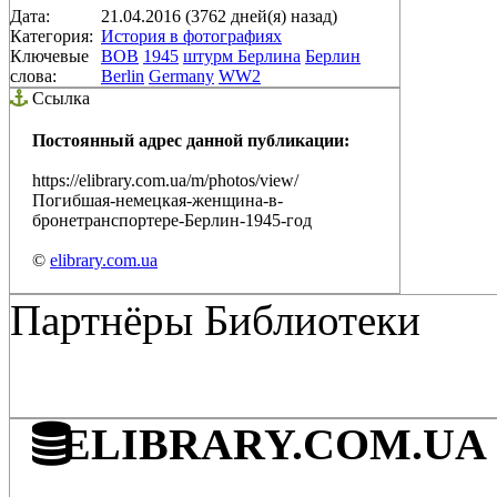
Дата:
21.04.2016 (3762 дней(я) назад)
Категория:
История в фотографиях
Ключевые
ВОВ
1945
штурм Берлина
Берлин
слова:
Berlin
Germany
WW2
Ссылка
Постоянный адрес данной публикации:
https://elibrary.com.ua/m/photos/view/
Погибшая-немецкая-женщина-в-
бронетранспортере-Берлин-1945-год
©
elibrary.com.ua
Партнёры Библиотеки
ELIBRARY.COM.UA - 