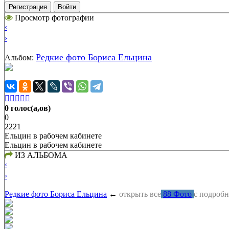
Регистрация
Войти
Просмотр фотографии
‹
›
Редкие фото Бориса Ельцина
Альбом:





0 голос(а,ов)
0
2221
Ельцин в рабочем кабинете
Ельцин в рабочем кабинете
ИЗ АЛЬБОМА
‹
›
Редкие фото Бориса Ельцина
←
открыть все
88 Фото
с подроб