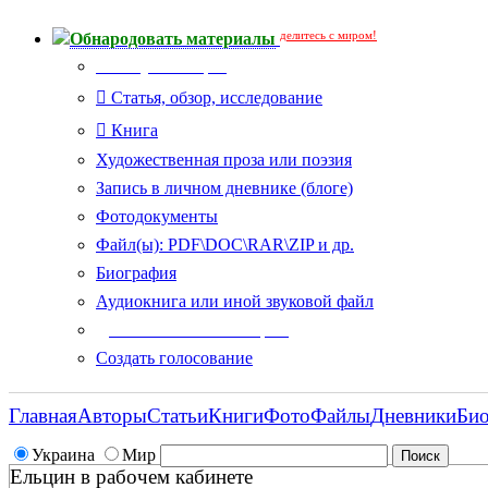
делитесь с миром!
Обнародовать материалы
Тип публикации
Статья, обзор, исследование
Книга
Художественная проза или поэзия
Запись в личном дневнике (блоге)
Фотодокументы
Файл(ы): PDF\DOC\RAR\ZIP и др.
Биография
Аудиокнига или иной звуковой файл
Дополнительные опции:
Создать голосование
Главная
Авторы
Статьи
Книги
Фото
Файлы
Дневники
Би
Украина
Мир
Ельцин в рабочем кабинете