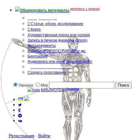
делитесь с миром!
Обнародовать материалы
Тип публикации
Статья, обзор, исследование
Книга
Художественная проза или поэзия
Запись в личном дневнике (блоге)
Фотодокументы
Файл(ы): PDF\DOC\RAR\ZIP и др.
Биография
Аудиокнига или иной звуковой файл
Дополнительные опции:
Создать голосование
Украина
Мир
Украины
БИБЛИОТЕКА
Регистрация
·
Войти
·