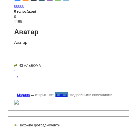





0 голос(а,ов)
0
1195
Аватар
Аватар
ИЗ АЛЬБОМА
‹
›
Марина
←
открыть все
1 Фото
с подробными описаниями
Похожие фотодокументы