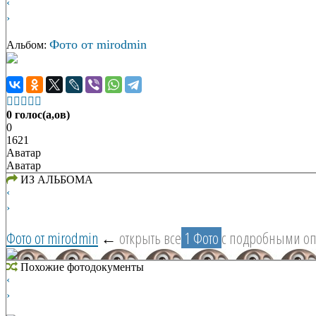
‹
›
Фото от mirodmin
Альбом:





0 голос(а,ов)
0
1621
Аватар
Аватар
ИЗ АЛЬБОМА
‹
›
Фото от mirodmin
←
открыть все
1 Фото
с подробными о
Похожие фотодокументы
‹
›