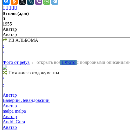





0 голос(а,ов)
0
1955
Аватар
Аватар
ИЗ АЛЬБОМА
‹
›
Фото от petya
←
открыть все
1 Фото
с подробными описаниям
Похожие фотодокументы
‹
›
Аватар
Валерий Левандовский
Аватар
malpa malpa
Аватар
Andrii Gura
Аватар