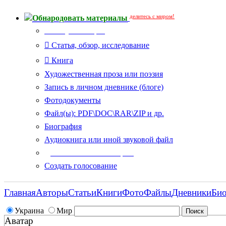
делитесь с миром!
Обнародовать материалы
Тип публикации
Статья, обзор, исследование
Книга
Художественная проза или поэзия
Запись в личном дневнике (блоге)
Фотодокументы
Файл(ы): PDF\DOC\RAR\ZIP и др.
Биография
Аудиокнига или иной звуковой файл
Дополнительные опции:
Создать голосование
Главная
Авторы
Статьи
Книги
Фото
Файлы
Дневники
Би
Украина
Мир
Аватар