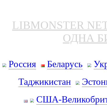
LIBMONSTER N
ОДНА Б
Россия
Беларусь
Ук
Таджикистан
Эстон
США-Великобрит