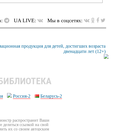
в:
UA LIVE:
Мы в соцсетях:
 БИБЛИОТЕКА
ия
Россия-2
Беларусь-2
бмонстр распространит Ваши
е делиться ссылкой на свой
мить их со своим авторским