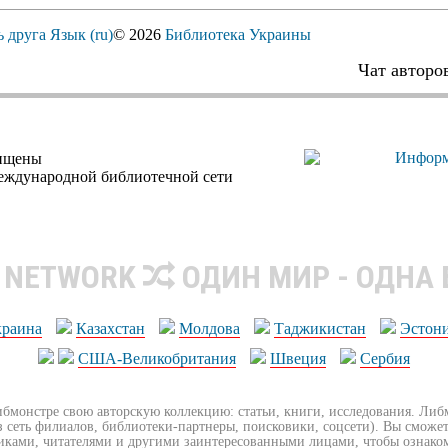
ь друга
Язык (ru)
© 2026
Библиотека Украины
Чат авторо
щищены
еждународной библиотечной сети
R NETWORK
ОДИН МИР - ОДНА
краина
Казахстан
Молдова
Таджикистан
Эстон
США-Великобритания
Швеция
Сербия
ибмонстре свою авторскую коллекцию: статьи, книги, исследования. Ли
з сеть филиалов, библиотеки-партнеры, поисковики, соцсети). Вы сможет
иками, читателями и другими заинтересованными лицами, чтобы ознако