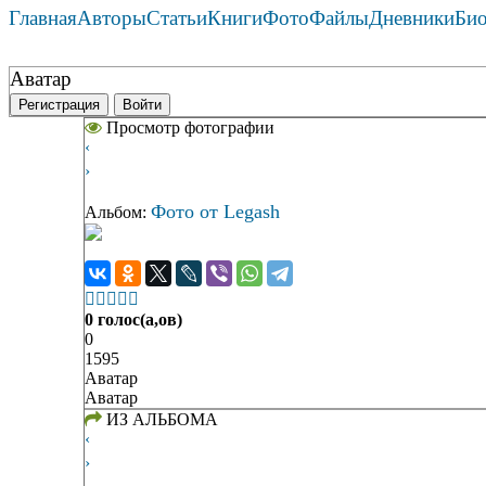
Главная
Авторы
Статьи
Книги
Фото
Файлы
Дневники
Би
Аватар
Регистрация
Войти
Просмотр фотографии
‹
›
Фото от Legash
Альбом:





0 голос(а,ов)
0
1595
Аватар
Аватар
ИЗ АЛЬБОМА
‹
›