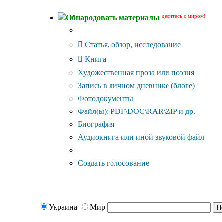
делитесь с миром!
Обнародовать материалы
Тип публикации
Статья, обзор, исследование
Книга
Художественная проза или поэзия
Запись в личном дневнике (блоге)
Фотодокументы
Файл(ы): PDF\DOC\RAR\ZIP и др.
Биография
Аудиокнига или иной звуковой файл
Дополнительные опции:
Создать голосование
Украина
Мир