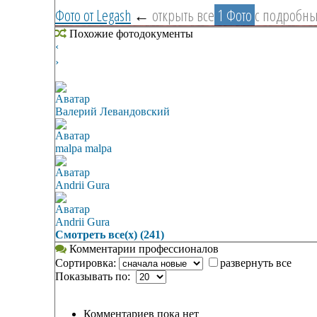
Фото от Legash
←
открыть все
1 Фото
с подробн
Похожие фотодокументы
‹
›
Аватар
Валерий Левандовский
Аватар
malpa malpa
Аватар
Andrii Gura
Аватар
Andrii Gura
Смотреть все(х) (241)
Комментарии профессионалов
Сортировка:
развернуть все
Показывать по:
Комментариев пока нет