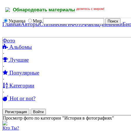
делитесь с миром!
Обнародовать материалы
Украина
Мир
Главная
Авторы
Статьи
Книги
Фото
Файлы
Дневники
Би
Фото
Альбомы
·
Лучшие
·
Популярные
·
Категории
·
Hot or not?
Регистрация
Войти
Просмотр фото по категории "История в фотографиях"
Кто Ты?