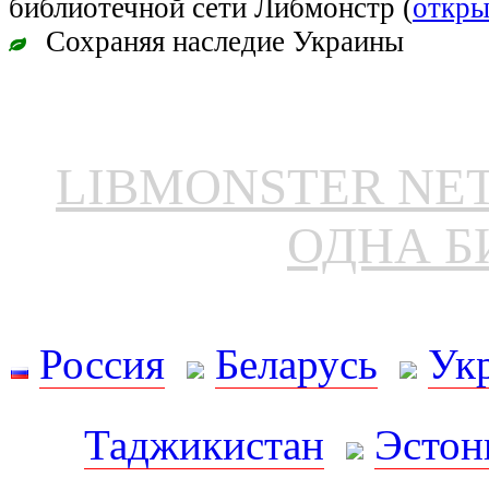
библиотечной сети Либмонстр (
откры
Сохраняя наследие Украины
LIBMONSTER N
ОДНА Б
Россия
Беларусь
Ук
Таджикистан
Эстон