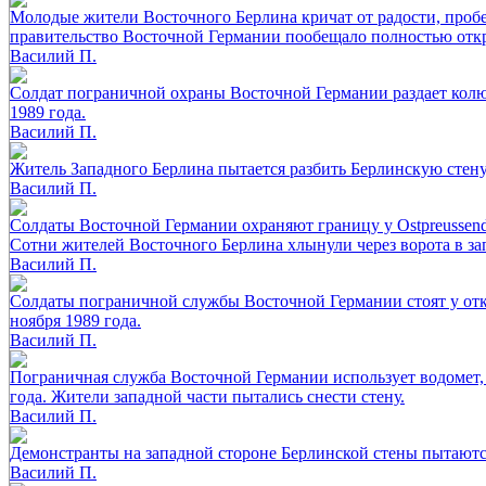
Молодые жители Восточного Берлина кричат от радости, пробег
правительство Восточной Германии пообещало полностью откр
Василий П.
Солдат пограничной охраны Восточной Германии раздает колюч
1989 года.
Василий П.
Житель Западного Берлина пытается разбить Берлинскую стену
Василий П.
Солдаты Восточной Германии охраняют границу у Ostpreussend
Сотни жителей Восточного Берлина хлынули через ворота в за
Василий П.
Солдаты пограничной службы Восточной Германии стоят у отк
ноября 1989 года.
Василий П.
Пограничная служба Восточной Германии использует водомет, 
года. Жители западной части пытались снести стену.
Василий П.
Демонстранты на западной стороне Берлинской стены пытаются 
Василий П.