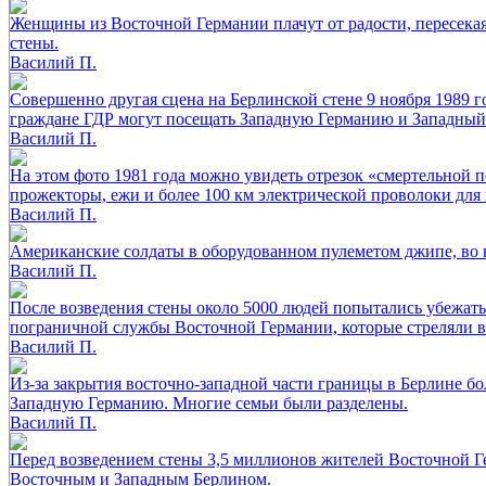
Женщины из Восточной Германии плачут от радости, пересекая 
стены.
Василий П.
Совершенно другая сцена на Берлинской стене 9 ноября 1989 г
граждане ГДР могут посещать Западную Германию и Западный 
Василий П.
На этом фото 1981 года можно увидеть отрезок «смертельной 
прожекторы, ежи и более 100 км электрической проволоки для
Василий П.
Американские солдаты в оборудованном пулеметом джипе, во в
Василий П.
После возведения стены около 5000 людей попытались убежать.
пограничной службы Восточной Германии, которые стреляли в н
Василий П.
Из-за закрытия восточно-западной части границы в Берлине б
Западную Германию. Многие семьи были разделены.
Василий П.
Перед возведением стены 3,5 миллионов жителей Восточной Г
Восточным и Западным Берлином.