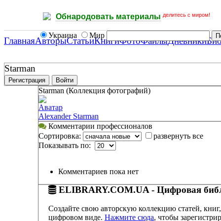
делитесь с миром!
Обнародовать материалы
Украина
Мир
Главная
Авторы
Статьи
Книги
Фото
Файлы
Дневники
Би
Starman
Регистрация
Войти
Starman (Коллекция фотографий)
Аватар
Alexander Starman
Комментарии профессионалов
Сортировка:
развернуть все
Показывать по:
Комментариев пока нет
ELIBRARY.COM.UA - Цифровая библ
Создайте свою авторскую коллекцию статей, книг,
цифровом виде.
Нажмите сюда
, чтобы зарегистрир