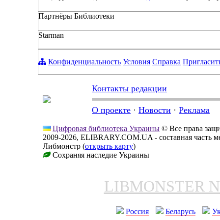
Партнёры Библиотеки
Starman
Конфиденциальность
Условия
Справка
Пригласит
Контакты редакции
О проекте
·
Новости
·
Реклама
Цифровая библиотека Украины
© Все права за
2009-2026, ELIBRARY.COM.UA - составная часть м
Либмонстр (
открыть карту
)
Сохраняя наследие Украины
LIBMONSTER 
Россия
Беларусь
У