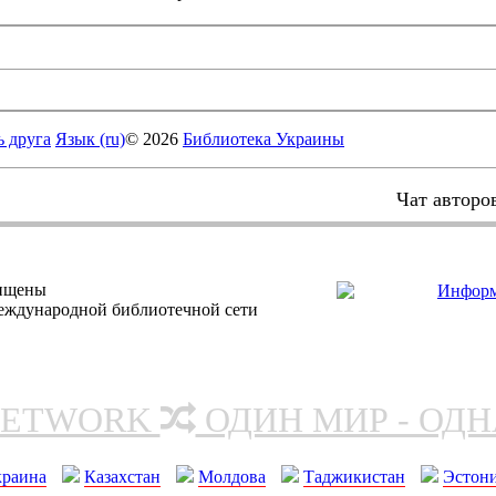
ь друга
Язык (ru)
© 2026
Библиотека Украины
Чат авторо
щищены
еждународной библиотечной сети
NETWORK
ОДИН МИР - ОД
краина
Казахстан
Молдова
Таджикистан
Эстон