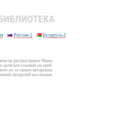
 БИБЛИОТЕКА
ия
Россия-2
Беларусь-2
бмонстр распространит Ваши
е делиться ссылкой на свой
мить их со своим авторским
венной авторской коллекции.