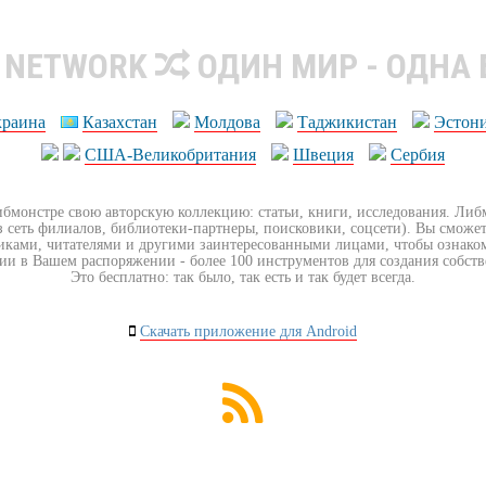
R NETWORK
ОДИН МИР - ОДНА
краина
Казахстан
Молдова
Таджикистан
Эстон
США-Великобритания
Швеция
Сербия
ибмонстре свою авторскую коллекцию: статьи, книги, исследования. Ли
з сеть филиалов, библиотеки-партнеры, поисковики, соцсети). Вы сможет
иками, читателями и другими заинтересованными лицами, чтобы ознако
ии в Вашем распоряжении - более 100 инструментов для создания собст
Это бесплатно: так было, так есть и так будет всегда.
Скачать приложение для Android