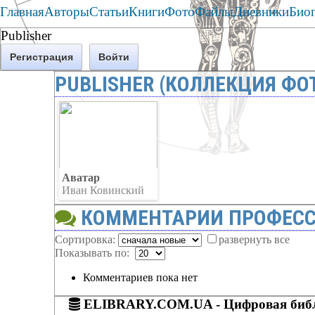
Главная
Авторы
Статьи
Книги
Фото
Файлы
Дневники
Био
Publisher
Регистрация
Войти
PUBLISHER (КОЛЛЕКЦИЯ ФО
Аватар
Иван Ковинский
КОММЕНТАРИИ ПРОФЕС
Сортировка:
развернуть все
Показывать по:
Комментариев пока нет
ELIBRARY.COM.UA - Цифровая библ