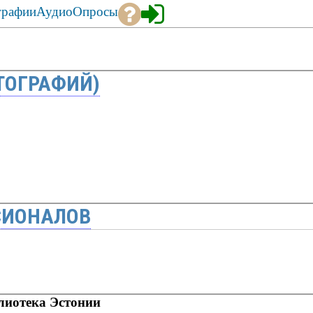
графии
Аудио
Опросы
ТОГРАФИЙ)
СИОНАЛОВ
иотека Эстонии