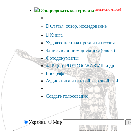
делитесь с миром!
Обнародовать материалы
Тип публикации
Статья, обзор, исследование
Книга
Художественная проза или поэзия
Запись в личном дневнике (блоге)
Фотодокументы
Файл(ы): PDF\DOC\RAR\ZIP и др.
Биография
Аудиокнига или иной звуковой файл
Дополнительные опции:
Создать голосование
Украина
Мир