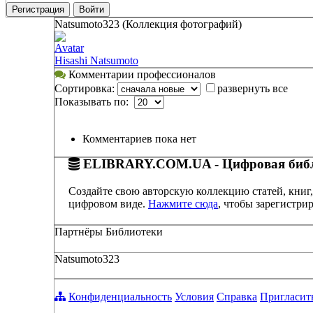
Регистрация
Войти
Natsumoto323 (Коллекция фотографий)
Avatar
Hisashi Natsumoto
Комментарии профессионалов
Сортировка:
развернуть все
Показывать по:
Комментариев пока нет
ELIBRARY.COM.UA - Цифровая библ
Создайте свою авторскую коллекцию статей, книг,
цифровом виде.
Нажмите сюда
, чтобы зарегистрир
Партнёры Библиотеки
Natsumoto323
Конфиденциальность
Условия
Справка
Пригласит