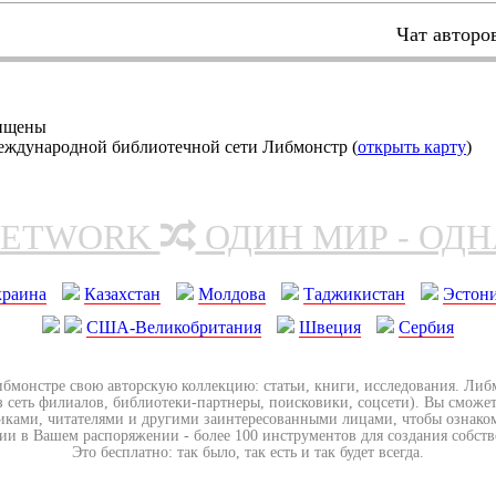
Чат авторо
щищены
еждународной библиотечной сети Либмонстр (
открыть карту
)
NETWORK
ОДИН МИР - ОД
краина
Казахстан
Молдова
Таджикистан
Эстон
США-Великобритания
Швеция
Сербия
ибмонстре свою авторскую коллекцию: статьи, книги, исследования. Ли
з сеть филиалов, библиотеки-партнеры, поисковики, соцсети). Вы сможет
иками, читателями и другими заинтересованными лицами, чтобы ознако
ии в Вашем распоряжении - более 100 инструментов для создания собст
Это бесплатно: так было, так есть и так будет всегда.