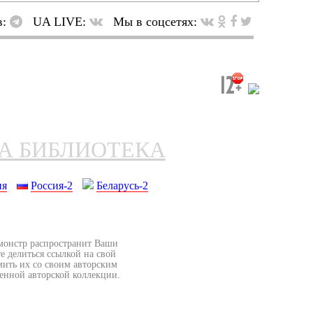
в:
UA LIVE:
Мы в соцсетях:
НА БИБЛИОТЕКА
ия
Россия-2
Беларусь-2
бмонстр распространит Ваши
е делиться ссылкой на свой
мить их со своим авторским
венной авторской коллекции.