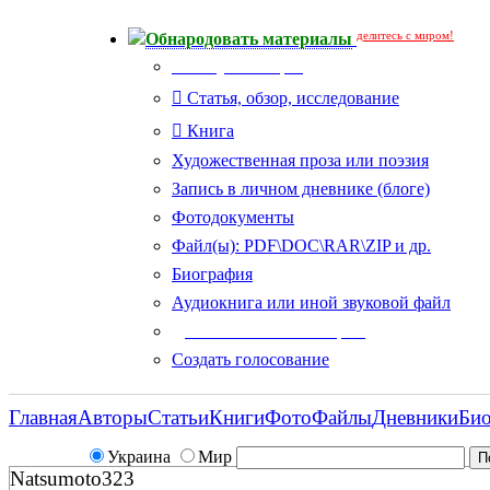
делитесь с миром!
Обнародовать материалы
Тип публикации
Статья, обзор, исследование
Книга
Художественная проза или поэзия
Запись в личном дневнике (блоге)
Фотодокументы
Файл(ы): PDF\DOC\RAR\ZIP и др.
Биография
Аудиокнига или иной звуковой файл
Дополнительные опции:
Создать голосование
Главная
Авторы
Статьи
Книги
Фото
Файлы
Дневники
Би
Украина
Мир
Natsumoto323