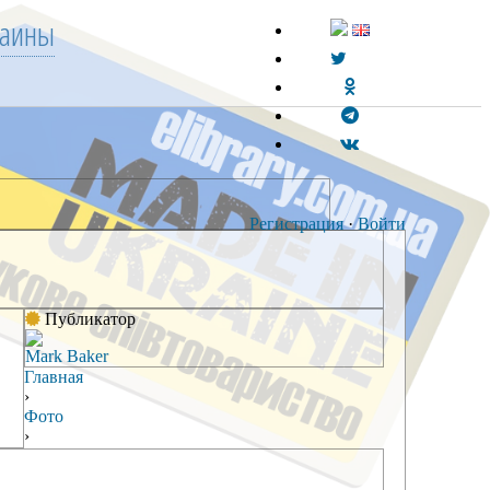
раины
Регистрация
·
Войти
Публикатор
Mark Baker
Главная
›
Фото
›