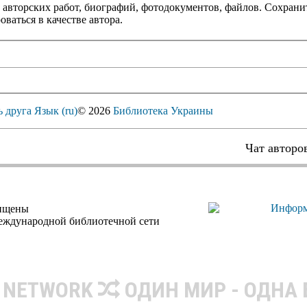
 авторских работ, биографий, фотодокументов, файлов. Сохранит
оваться в качестве автора.
ь друга
Язык (ru)
© 2026
Библиотека Украины
Чат авторо
щищены
еждународной библиотечной сети
R NETWORK
ОДИН МИР - ОДНА