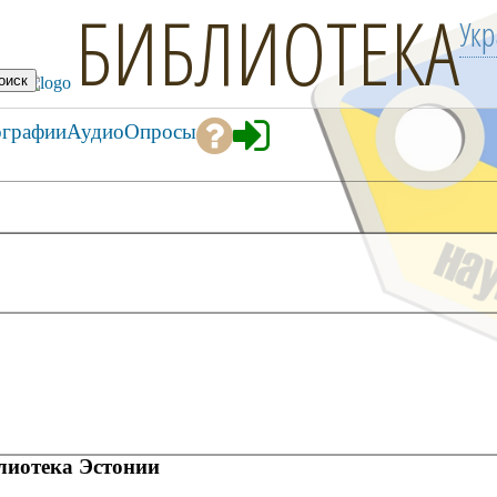
БИБЛИОТЕКА
Ук
ографии
Аудио
Опросы
иотека Эстонии