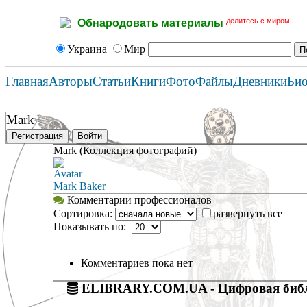
делитесь с миром!
Обнародовать материалы
Украина
Мир
Главная
Авторы
Статьи
Книги
Фото
Файлы
Дневники
Би
Mark
Регистрация
Войти
Mark (Коллекция фотографий)
Avatar
Mark Baker
Комментарии профессионалов
Сортировка:
развернуть все
Показывать по:
Комментариев пока нет
ELIBRARY.COM.UA - Цифровая библ