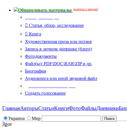
делитесь с миром!
Обнародовать материалы
Тип публикации
Статья, обзор, исследование
Книга
Художественная проза или поэзия
Запись в личном дневнике (блоге)
Фотодокументы
Файл(ы): PDF\DOC\RAR\ZIP и др.
Биография
Аудиокнига или иной звуковой файл
Дополнительные опции:
Создать голосование
Главная
Авторы
Статьи
Книги
Фото
Файлы
Дневники
Би
Украина
Мир
Jgor