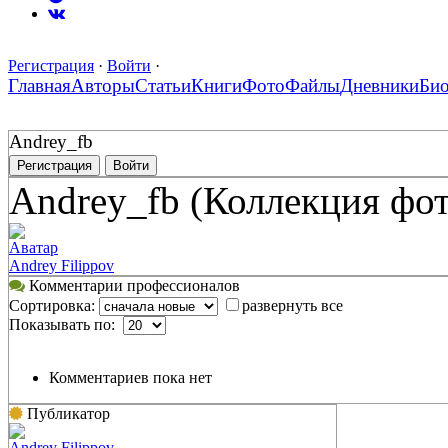
Регистрация
·
Войти
·
Главная
Авторы
Статьи
Книги
Фото
Файлы
Дневники
Би
Andrey_fb
Регистрация
Войти
Andrey_fb (Коллекция фо
Аватар
Andrey Filippov
Комментарии профессионалов
Сортировка:
развернуть все
Показывать по:
Комментариев пока нет
Публикатор
Andrey Filippov