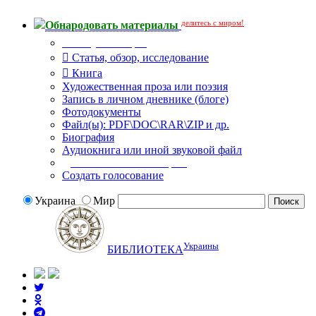
делитесь с миром!
Обнародовать материалы
Тип публикации
Статья, обзор, исследование
Книга
Художественная проза или поэзия
Запись в личном дневнике (блоге)
Фотодокументы
Файл(ы): PDF\DOC\RAR\ZIP и др.
Биография
Аудиокнига или иной звуковой файл
Дополнительные опции:
Создать голосование
Украина
Мир
Украины
БИБЛИОТЕКА