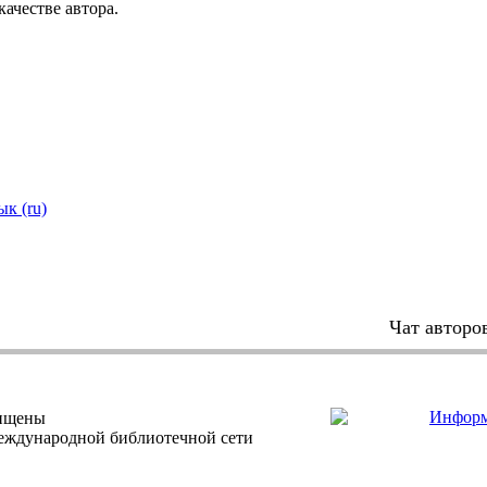
качестве автора.
ык (ru)
Чат авторо
щищены
еждународной библиотечной сети