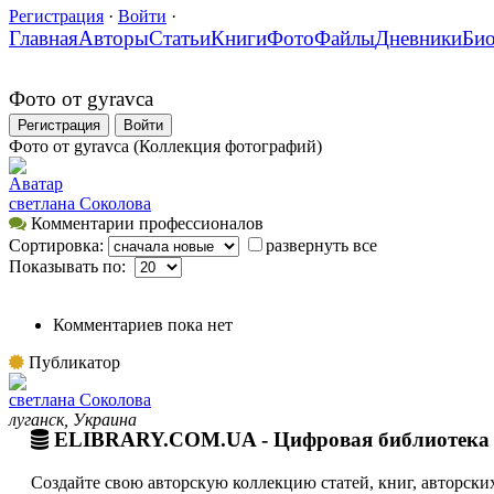
Регистрация
·
Войти
·
Главная
Авторы
Статьи
Книги
Фото
Файлы
Дневники
Би
Фото от gyravca
Регистрация
Войти
Фото от gyravca (Коллекция фотографий)
Аватар
cветлана Соколова
Комментарии профессионалов
Сортировка:
развернуть все
Показывать по:
Комментариев пока нет
Публикатор
cветлана Соколова
луганск, Украина
ELIBRARY.COM.UA - Цифровая библиотека 
Создайте свою авторскую коллекцию статей, книг, авторских