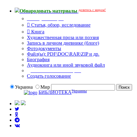
делитесь с миром!
Обнародовать материалы
Тип публикации
Статья, обзор, исследование
Книга
Художественная проза или поэзия
Запись в личном дневнике (блоге)
Фотодокументы
Файл(ы): PDF\DOC\RAR\ZIP и др.
Биография
Аудиокнига или иной звуковой файл
Дополнительные опции:
Создать голосование
Украина
Мир
Украины
БИБЛИОТЕКА