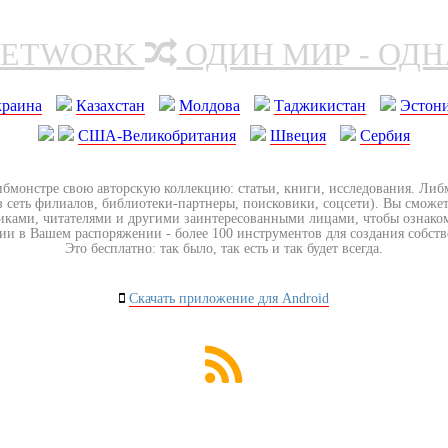
NETWORK
ОДИН МИР - ОД
краина
Казахстан
Молдова
Таджикистан
Эстон
США-Великобритания
Швеция
Сербия
ибмонстре свою авторскую коллекцию: статьи, книги, исследования. Ли
з сеть филиалов, библиотеки-партнеры, поисковики, соцсети). Вы сможет
иками, читателями и другими заинтересованными лицами, чтобы ознако
ии в Вашем распоряжении - более 100 инструментов для создания собст
Это бесплатно: так было, так есть и так будет всегда.
Скачать приложение для Android