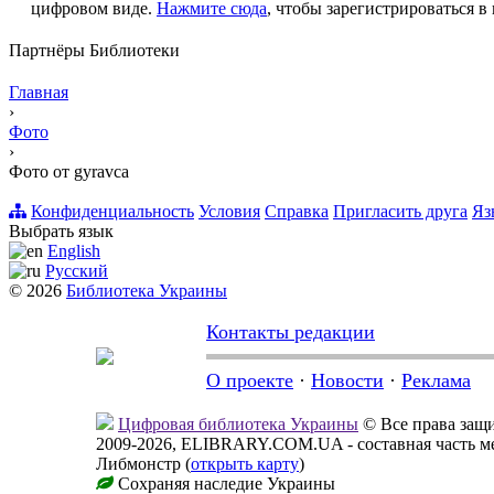
цифровом виде.
Нажмите сюда
, чтобы зарегистрироваться в 
Партнёры Библиотеки
Главная
›
Фото
›
Фото от gyravca
Конфиденциальность
Условия
Справка
Пригласить друга
Яз
Выбрать язык
English
Русский
© 2026
Библиотека Украины
Контакты редакции
О проекте
·
Новости
·
Реклама
Цифровая библиотека Украины
© Все права за
2009-2026, ELIBRARY.COM.UA - составная часть м
Либмонстр (
открыть карту
)
Сохраняя наследие Украины