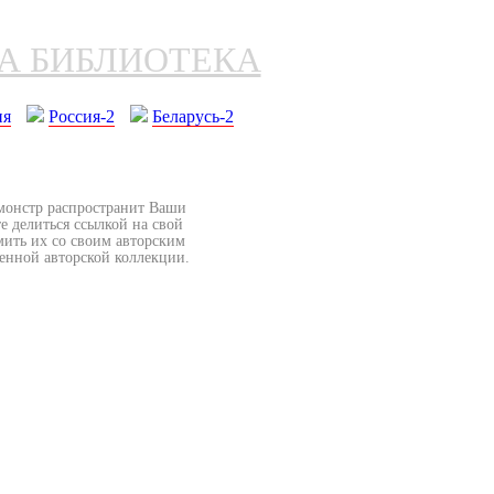
НА БИБЛИОТЕКА
ия
Россия-2
Беларусь-2
бмонстр распространит Ваши
е делиться ссылкой на свой
мить их со своим авторским
венной авторской коллекции.