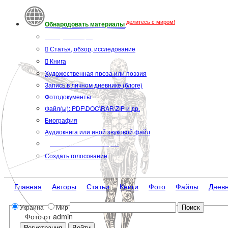
делитесь с миром!
Обнародовать материалы
Тип публикации
Статья, обзор, исследование
Книга
Художественная проза или поэзия
Запись в личном дневнике (блоге)
Фотодокументы
Файл(ы): PDF\DOC\RAR\ZIP и др.
Биография
Аудиокнига или иной звуковой файл
Дополнительные опции:
Создать голосование
Главная
Авторы
Статьи
Книги
Фото
Файлы
Днев
Украина
Мир
Фото от admin
Регистрация
Войти