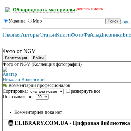
делитесь с миром!
Обнародовать материалы
Украина
Мир
Главная
Авторы
Статьи
Книги
Фото
Файлы
Дневники
Би
Фото от NGV
Регистрация
Войти
Фото от NGV (Коллекция фотографий)
Аватар
Николай Волынский
Комментарии профессионалов
Сортировка:
развернуть все
Показывать по:
Комментариев пока нет
ELIBRARY.COM.UA - Цифровая библиотека