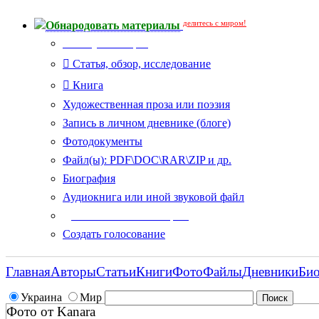
делитесь с миром!
Обнародовать материалы
Тип публикации
Статья, обзор, исследование
Книга
Художественная проза или поэзия
Запись в личном дневнике (блоге)
Фотодокументы
Файл(ы): PDF\DOC\RAR\ZIP и др.
Биография
Аудиокнига или иной звуковой файл
Дополнительные опции:
Создать голосование
Главная
Авторы
Статьи
Книги
Фото
Файлы
Дневники
Би
Украина
Мир
Фото от Kanara