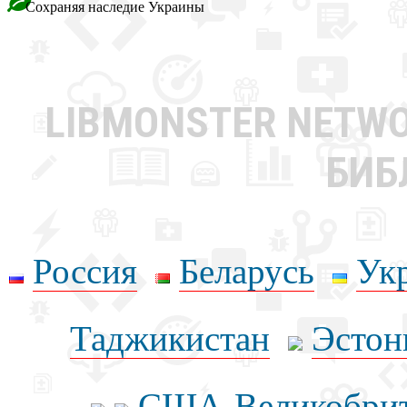
Сохраняя наследие Украины
LIBMONSTER NETW
БИБ
Россия
Беларусь
Ук
Таджикистан
Эстон
США-Великобрит