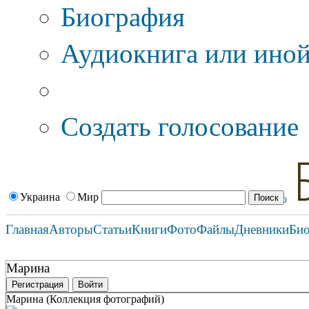
Биография
Аудиокнига или иной
Дополнительные оп
Создать голосование
Украина
Мир
Главная
Авторы
Статьи
Книги
Фото
Файлы
Дневники
Би
Марина
Регистрация
Войти
Марина (Коллекция фотографий)