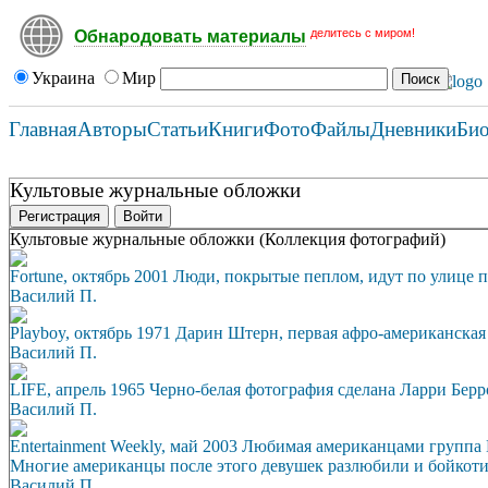
делитесь с миром!
Обнародовать материалы
Украина
Мир
Главная
Авторы
Статьи
Книги
Фото
Файлы
Дневники
Би
Культовые журнальные обложки
Регистрация
Войти
Культовые журнальные обложки (Коллекция фотографий)
Fortune, октябрь 2001 Люди, покрытые пеплом, идут по улице 
Василий П.
Playboy, октябрь 1971 Дарин Штерн, первая афро-американская
Василий П.
LIFE, апрель 1965 Черно-белая фотография сделана Ларри Берр
Василий П.
Entertainment Weekly, май 2003 Любимая американцами группа D
Многие американцы после этого девушек разлюбили и бойкоти
Василий П.