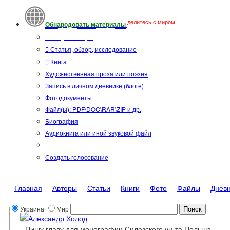
делитесь с миром!
Обнародовать материалы
Тип публикации
Статья, обзор, исследование
Книга
Художественная проза или поэзия
Запись в личном дневнике (блоге)
Фотодокументы
Файл(ы): PDF\DOC\RAR\ZIP и др.
Биография
Аудиокнига или иной звуковой файл
Дополнительные опции:
Создать голосование
Главная
Авторы
Статьи
Книги
Фото
Файлы
Днев
Украина
Мир
Александр Холод
Пишу главу для монографии Силезского ун-та Польша