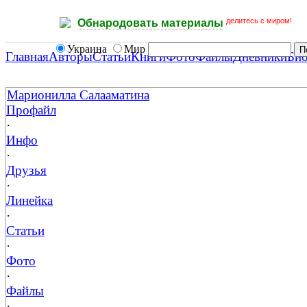
делитесь с миром!
Обнародовать материалы
Украина
Мир
Главная
Авторы
Статьи
Книги
Фото
Файлы
Дневники
Би
Марионилла Салааматина
Профайл
·
Инфо
·
Друзья
·
Линейка
·
Статьи
·
Фото
·
Файлы
·