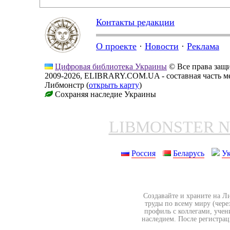
Контакты редакции
О проекте
·
Новости
·
Реклама
Цифровая библиотека Украины
© Все права за
2009-2026, ELIBRARY.COM.UA - составная часть м
Либмонстр (
открыть карту
)
Сохраняя наследие Украины
LIBMONSTER 
Россия
Беларусь
У
Создавайте и храните на Л
труды по всему миру (чере
профиль с коллегами, учен
наследием. После регистрац