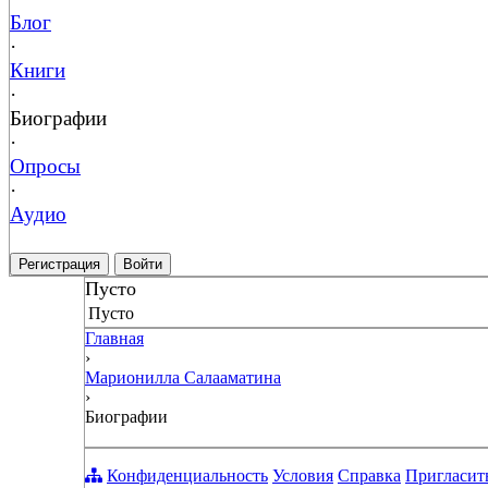
Блог
·
Книги
·
Биографии
·
Опросы
·
Аудио
Регистрация
Войти
Пусто
Пусто
Главная
›
Марионилла Салааматина
›
Биографии
Конфиденциальность
Условия
Справка
Пригласит