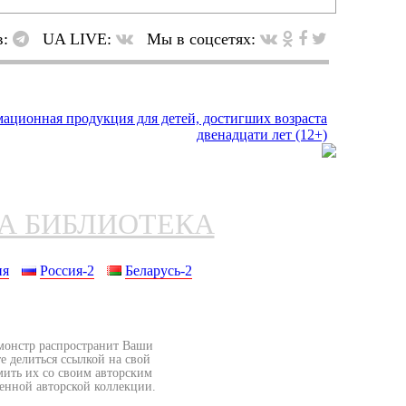
в:
UA LIVE:
Мы в соцсетях:
НА БИБЛИОТЕКА
ия
Россия-2
Беларусь-2
бмонстр распространит Ваши
е делиться ссылкой на свой
мить их со своим авторским
венной авторской коллекции.