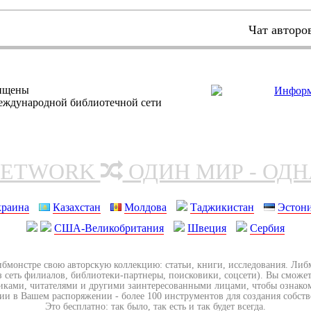
Чат авторо
щищены
еждународной библиотечной сети
NETWORK
ОДИН МИР - ОД
краина
Казахстан
Молдова
Таджикистан
Эстон
США-Великобритания
Швеция
Сербия
ибмонстре свою авторскую коллекцию: статьи, книги, исследования. Ли
з сеть филиалов, библиотеки-партнеры, поисковики, соцсети). Вы сможет
иками, читателями и другими заинтересованными лицами, чтобы ознако
ии в Вашем распоряжении - более 100 инструментов для создания собст
Это бесплатно: так было, так есть и так будет всегда.