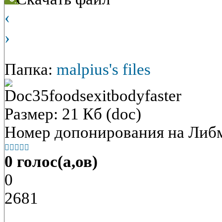
‹
›
Папка:
malpius's files
Doc35foodsexitbodyfaster
Размер: 21 Кб (doc)
Номер допонирования на Либ





0 голос(а,ов)
0
2681