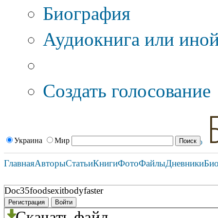
Биография
Аудиокнига или иной
Дополнительные оп
Создать голосование
Украина
Мир
Главная
Авторы
Статьи
Книги
Фото
Файлы
Дневники
Би
Doc35foodsexitbodyfaster
Регистрация
Войти
Скачать файл