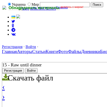
Украина
Мир
Украины
делитесь с миром!
Обнародовать материалы
БИБЛИОТЕКА
Регистрация
·
Войти
·
Главная
Авторы
Статьи
Книги
Фото
Файлы
Дневники
Би
15 - Raw until dinner
Регистрация
Войти
Скачать файл
‹
›