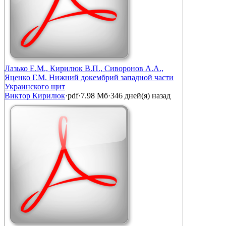
Лазько Е.М., Кирилюк В.П., Сиворонов А.А.,
Яценко Г.М. Нижний докембрий западной части
Украинского щит
Виктор Кирилюк
·
pdf
·
7.98 Мб
·
346 дней(я) назад