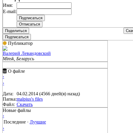
Имя:
E-mail:
Поделиться
Ска
Подписаться
Публикатор
Валерий Левандовский
Minsk, Беларусь
О файле
‹
›
Дата:
04.02.2014 (4566 дней(я) назад)
Папка:
malpius's files
Файл:
Скачать
Новые файлы
‹
Последние
·
Лучшие
›