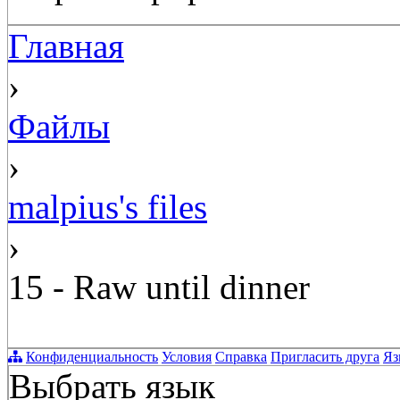
Главная
›
Файлы
›
malpius's files
›
15 - Raw until dinner
Конфиденциальность
Условия
Справка
Пригласить друга
Яз
Выбрать язык