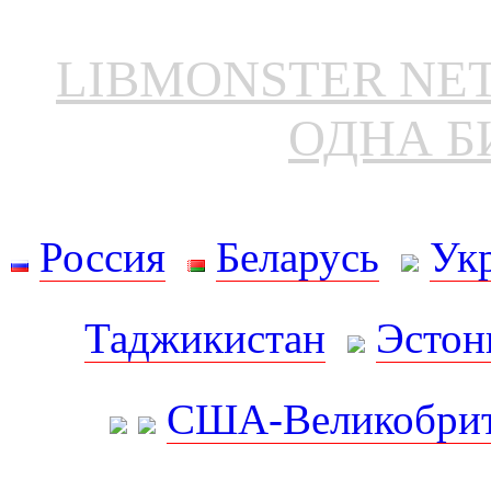
LIBMONSTER N
ОДНА Б
Россия
Беларусь
Ук
Таджикистан
Эстон
США-Великобрит