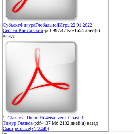
СубъектФигураГлобальнойИгры22.01.2022
Сергей Канторский
·
pdf
·
997.47 Кб
·
1654 дней(я)
назад
1. Glazkov_Timur. Ho4etsa_verit. Chast_1
Тимур Глазков
·
pdf
·
4.37 Мб
·
2132 дней(я) назад
Смотреть все(х) (2449)