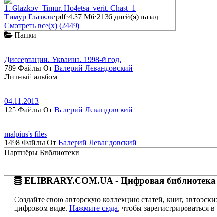
1. Glazkov_Timur. Ho4etsa_verit. Chast_1
Тимур Глазков
·
pdf
·
4.37 Мб
·
2136 дней(я) назад
Смотреть все(х) (2449)
Папки
Диссертации. Украина. 1998-й год.
789 Файлы От
Валерий Левандовский
Личный альбом
04.11.2013
125 Файлы От
Валерий Левандовский
malpius's files
1498 Файлы От
Валерий Левандовский
Партнёры Библиотеки
ELIBRARY.COM.UA - Цифровая библиотека
Создайте свою авторскую коллекцию статей, книг, авторски
цифровом виде.
Нажмите сюда
, чтобы зарегистрироваться в 