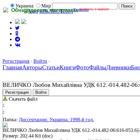
Украина
Мир
Украины
делитесь с миром!
Обнародовать материалы
БИБЛИОТЕКА
Регистрация
·
Войти
·
Главная
Авторы
Статьи
Книги
Фото
Файлы
Дневники
Би
ВЕЛИЧКО Любов Михайлівна УДК 612.-014.482-06:616-
Регистрация
Войти
Скачать файл
‹
›
Папка:
Диссертации. Украина. 1998-й год.
ВЕЛИЧКО Любов Михайлівна УДК 612.-014.482-06:616-053.6]-085.
Размер: 202.44 Кб (doc)