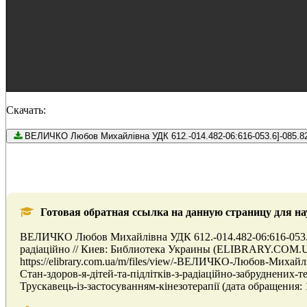
Скачать:
Готовая обратная ссылка на данную страницу для на
ВЕЛИЧКО Любов Михайлівна УДК 612.-014.482-06:616-053.6]-0
радіаційно // Киев: Библиотека Украины (ELIBRARY.COM.UA
https://elibrary.com.ua/m/files/view/-ВЕЛИЧКО-Любов-Михай
Стан-здоров-я-дітей-та-підлітків-з-радіаційно-забруднених-те
Трускавець-із-застосуванням-кінезотерапії (дата обращения: 1