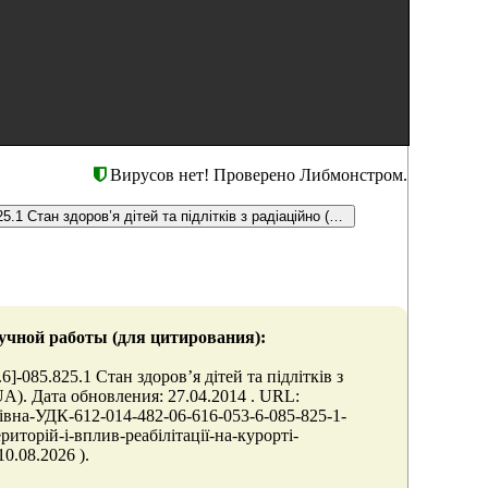
Вирусов нет! Проверено Либмонстром.
ВЕЛИЧКО Любов Михайлівна УДК 612.-014.482-06:616-053.6]-085.825.1 Стан здоров’я дітей та підлітків з радіаційно (202.44 Кб, doc)
учной работы (для цитирования):
85.825.1 Стан здоров’я дітей та підлітків з
). Дата обновления: 27.04.2014 . URL:
лівна-УДК-612-014-482-06-616-053-6-085-825-1-
риторій-і-вплив-реабілітації-на-курорті-
0.08.2026 ).