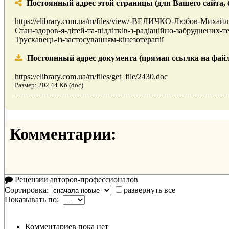
Постоянный адрес этой страницы (для Вашего сайта, бл
https://elibrary.com.ua/m/files/view/-ВЕЛИЧКО-Любов-Михай
Стан-здоров-я-дітей-та-підлітків-з-радіаційно-забруднених-те
Трускавець-із-застосуванням-кінезотерапії
Постоянный адрес документа (прямая ссылка на файл
https://elibrary.com.ua/m/files/get_file/2430.doc
Размер: 202.44 Кб (doc)
Комментарии:
Рецензии авторов-профессионалов
Сортировка:
развернуть все
Показывать по:
Комментариев пока нет