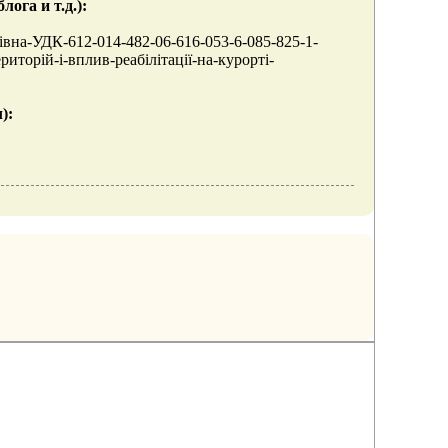
ога и т.д.):
лівна-УДК-612-014-482-06-616-053-6-085-825-1-
риторій-і-вплив-реабілітації-на-курорті-
):