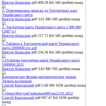
Виктор Кирилюк
·
pdf
·
409.26 Кб
·
349 дней(я) назад
3. Пояснювальна записка до Тектонічних карт
Українського щита
Виктор Кирилюк
·
pdf
·
3.61 Мб
·
349 дней(я) назад
2. Тектонічна карта Українського щита 2 000 000
(2007 р.)
Виктор Кирилюк
·
pdf
·
217.71 Кб
·
349 дней(я) назад
5. Таблица к Тектонической карте Украинского
щита 2000000 рус.pdf
Виктор Кирилюк
·
pdf
·
256.36 Кб
·
349 дней(я) назад
1.Оглядова тектонічна карта Українського щита
1000000 2021
Виктор Кирилюк
·
pdf
·
3.63 Мб
·
350 дней(я) назад
Каноническое физико-математическое знание
Творца вселенной
Сергей Канторский
·
pdf
·
2.06 Мб
·
1658 дней(я) назад
СубъектФигураГлобальнойИгры22.01.2022
Сергей Канторский
·
pdf
·
997.47 Кб
·
1658 дней(я)
назад