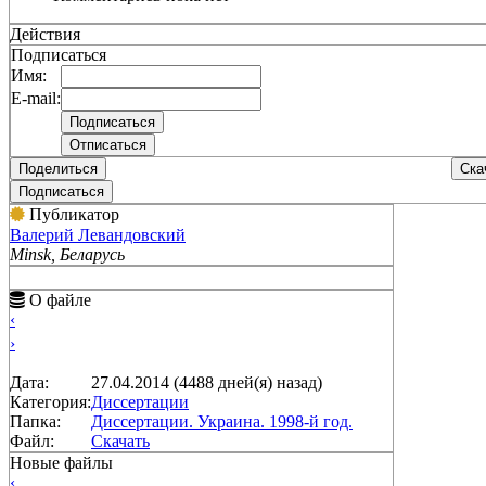
Действия
Подписаться
Имя:
E-mail:
Поделиться
Ска
Подписаться
Публикатор
Валерий Левандовский
Minsk, Беларусь
О файле
‹
›
Дата:
27.04.2014 (4488 дней(я) назад)
Категория:
Диссертации
Папка:
Диссертации. Украина. 1998-й год.
Файл:
Скачать
Новые файлы
‹