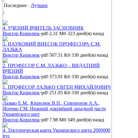
Последние
·
Лучшие
›
4. УЧЕНИЙ ВЧИТЕЛЬ ЗАСНОВНИК
Виктор Кирилюк
·
pdf
·
2.31 Мб
·
323 дней(я) назад
3. НАУКОВИЙ ВНЕСОК ПРОФЕСОРА Є.М.
ЛАЗЬКА
Виктор Кирилюк
·
pdf
·
507.51 Кб
·
330 дней(я) назад
2. ПРОФЕСОР Є.М. ЛАЗЬКО – ВИДАТНИЙ
ВЧЕНИЙ
Виктор Кирилюк
·
pdf
·
373.91 Кб
·
330 дней(я) назад
1. ПРОФЕСОР ЛАЗЬКО ЄВГЕН МИХАЙЛОВИЧ
Виктор Кирилюк
·
pdf
·
251.05 Кб
·
330 дней(я) назад
Лазько Е.М., Кирилюк В.П., Сиворонов А.А.,
Яценко Г.М. Нижний докембрий западной части
Украинского щит
Виктор Кирилюк
·
pdf
·
7.98 Мб
·
349 дней(я) назад
4. Тектоническая карта Украинского щита 2000000
рус