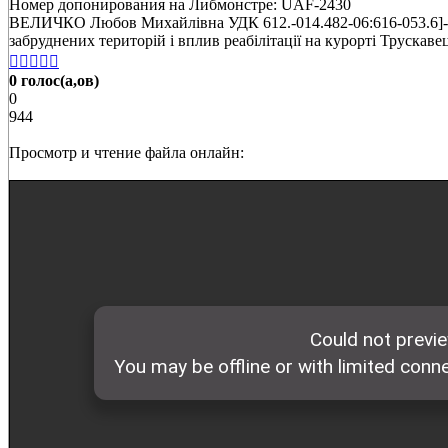
Номер допонирования на Либмонстре: UAF-2430
ВЕЛИЧКО Любов Михайлівна УДК 612.-014.482-06:616-053.6]-085.
забруднених територій і вплив реабілітації на курорті Трускавец





0 голос(а,ов)
0
944
Просмотр и чтение файла онлайн: