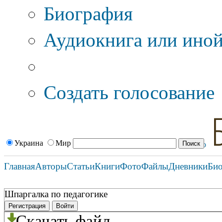
Биография
Аудиокнига или иной
Дополнительные оп
Создать голосование
Украина
Мир
Главная
Авторы
Статьи
Книги
Фото
Файлы
Дневники
Би
Шпаргалка по педагогике
Регистрация
Войти
Скачать файл