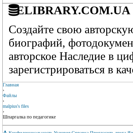
ELIBRARY.COM.UA - 
Создайте свою авторскую
биографий, фотодокумент
авторское Наследие в ц
зарегистрироваться в кач
Главная
›
Файлы
›
malpius's files
›
Шпаргалка по педагогике
Конфиденциальность
Условия
Справка
Пригласить друга
Яз