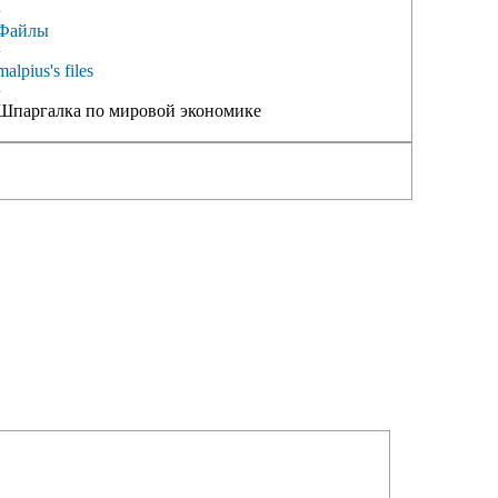
›
Файлы
›
malpius's files
›
Шпаргалка по мировой экономике