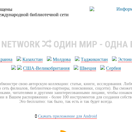
щищены
еждународной библиотечной сети
R NETWORK
ОДИН МИР - ОДНА
краина
Казахстан
Молдова
Таджикистан
Эстон
США-Великобритания
Швеция
Сербия
ибмонстре свою авторскую коллекцию: статьи, книги, исследования. Ли
з сеть филиалов, библиотеки-партнеры, поисковики, соцсети). Вы сможет
иками, читателями и другими заинтересованными лицами, чтобы ознако
ии в Вашем распоряжении - более 100 инструментов для создания собст
Это бесплатно: так было, так есть и так будет всегда.
Скачать приложение для Android