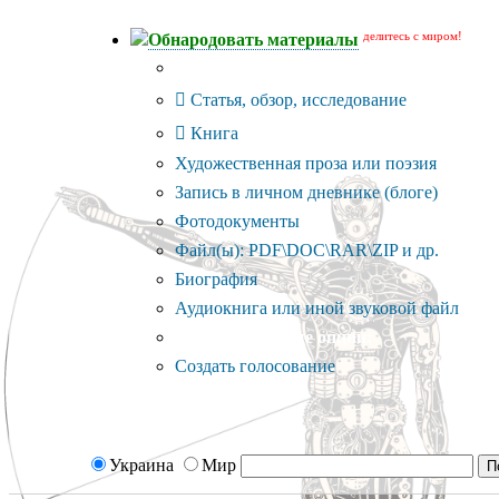
делитесь с миром!
Обнародовать материалы
Тип публикации
Статья, обзор, исследование
Книга
Художественная проза или поэзия
Запись в личном дневнике (блоге)
Фотодокументы
Файл(ы): PDF\DOC\RAR\ZIP и др.
Биография
Аудиокнига или иной звуковой файл
Дополнительные опции:
Создать голосование
Украина
Мир