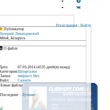
Регистрация
·
Войти
Публикатор
Валерий Левандовский
Minsk, Беларусь
О файле
‹
›
Дата:
07.03.2014 (4535 дней(я) назад)
Категория:
Шпаргалки
Папка:
malpius's files
Файл:
Скачать
Новые файлы
‹
Последние
·
Лучшие
›