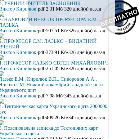
4. УЧЕНИЙ ВЧИТЕЛЬ ЗАСНОВНИК
Виктор Кирилюк
·
pdf
·
2.31 Мб
·
320 дней(я) назад
3. НАУКОВИЙ ВНЕСОК ПРОФЕСОРА Є.М.
ЛАЗЬКА
Виктор Кирилюк
·
pdf
·
507.51 Кб
·
326 дней(я) назад
2. ПРОФЕСОР Є.М. ЛАЗЬКО – ВИДАТНИЙ
ВЧЕНИЙ
Виктор Кирилюк
·
pdf
·
373.91 Кб
·
326 дней(я) назад
1. ПРОФЕСОР ЛАЗЬКО ЄВГЕН МИХАЙЛОВИЧ
Виктор Кирилюк
·
pdf
·
251.05 Кб
·
326 дней(я) назад
Лазько Е.М., Кирилюк В.П., Сиворонов А.А.,
Яценко Г.М. Нижний докембрий западной части
Украинского щит
Виктор Кирилюк
·
pdf
·
7.98 Мб
·
345 дней(я) назад
4. Тектоническая карта Украинского щита 2000000
рус
Виктор Кирилюк
·
pdf
·
409.26 Кб
·
345 дней(я) назад
3. Пояснювальна записка до Тектонічних карт
Українського щита