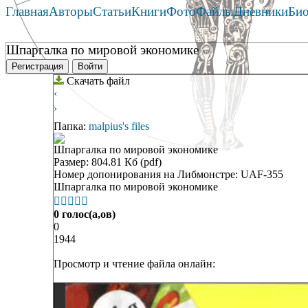
Главная
Авторы
Статьи
Книги
Фото
Файлы
Дневники
Би
Шпаргалка по мировой экономике
Регистрация
Войти
Скачать файл
‹
›
Папка:
malpius's files
Шпаргалка по мировой экономике
Размер: 804.81 Кб (pdf)
Номер допонирования на Либмонстре: UAF-355
Шпаргалка по мировой экономике





0 голос(а,ов)
0
1944
Просмотр и чтение файла онлайн: