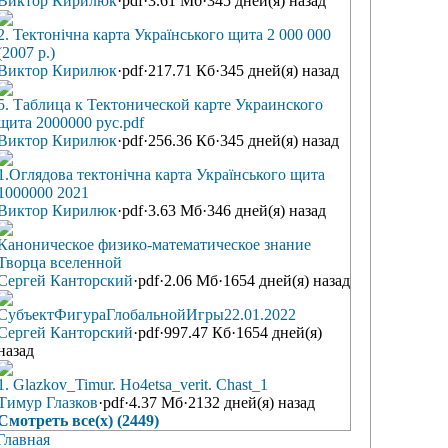
Виктор Кирилюк
·
pdf
·
3.61 Мб
·
345 дней(я) назад
2. Тектонічна карта Українського щита 2 000 000
(2007 р.)
Виктор Кирилюк
·
pdf
·
217.71 Кб
·
345 дней(я) назад
5. Таблица к Тектонической карте Украинского
щита 2000000 рус.pdf
Виктор Кирилюк
·
pdf
·
256.36 Кб
·
345 дней(я) назад
1.Оглядова тектонічна карта Українського щита
1000000 2021
Виктор Кирилюк
·
pdf
·
3.63 Мб
·
346 дней(я) назад
Каноническое физико-математическое знание
Творца вселенной
Сергей Канторский
·
pdf
·
2.06 Мб
·
1654 дней(я) назад
СубъектФигураГлобальнойИгры22.01.2022
Сергей Канторский
·
pdf
·
997.47 Кб
·
1654 дней(я)
назад
1. Glazkov_Timur. Ho4etsa_verit. Chast_1
Тимур Глазков
·
pdf
·
4.37 Мб
·
2132 дней(я) назад
Смотреть все(х) (2449)
Главная