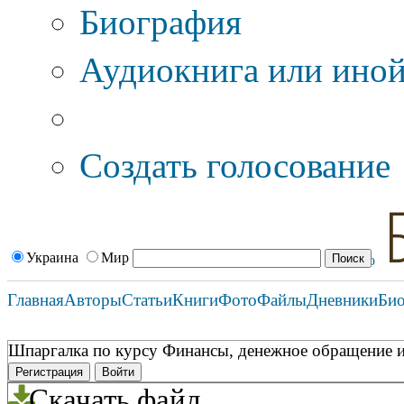
Биография
Аудиокнига или иной
Дополнительные оп
Создать голосование
Украина
Мир
Главная
Авторы
Статьи
Книги
Фото
Файлы
Дневники
Би
Шпаргалка по курсу Финансы, денежное обращение и
Регистрация
Войти
Скачать файл