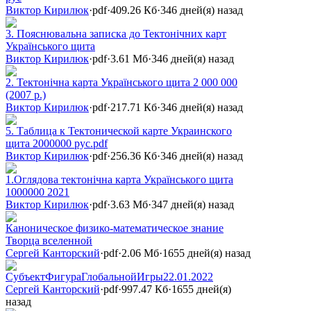
Виктор Кирилюк
·
pdf
·
409.26 Кб
·
346 дней(я) назад
3. Пояснювальна записка до Тектонічних карт
Українського щита
Виктор Кирилюк
·
pdf
·
3.61 Мб
·
346 дней(я) назад
2. Тектонічна карта Українського щита 2 000 000
(2007 р.)
Виктор Кирилюк
·
pdf
·
217.71 Кб
·
346 дней(я) назад
5. Таблица к Тектонической карте Украинского
щита 2000000 рус.pdf
Виктор Кирилюк
·
pdf
·
256.36 Кб
·
346 дней(я) назад
1.Оглядова тектонічна карта Українського щита
1000000 2021
Виктор Кирилюк
·
pdf
·
3.63 Мб
·
347 дней(я) назад
Каноническое физико-математическое знание
Творца вселенной
Сергей Канторский
·
pdf
·
2.06 Мб
·
1655 дней(я) назад
СубъектФигураГлобальнойИгры22.01.2022
Сергей Канторский
·
pdf
·
997.47 Кб
·
1655 дней(я)
назад