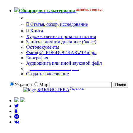
делитесь с миром!
Обнародовать материалы
Тип публикации
Статья, обзор, исследование
Книга
Художественная проза или поэзия
Запись в личном дневнике (блоге)
Фотодокументы
Файл(ы): PDF\DOC\RAR\ZIP и др.
Биография
Аудиокнига или иной звуковой файл
Дополнительные опции:
Создать голосование
Украина
Мир
Украины
БИБЛИОТЕКА