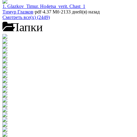
1. Glazkov_Timur. Ho4etsa_verit. Chast_1
Тимур Глазков
·
pdf
·
4.37 Мб
·
2133 дней(я) назад
Смотреть все(х) (2449)
Папки