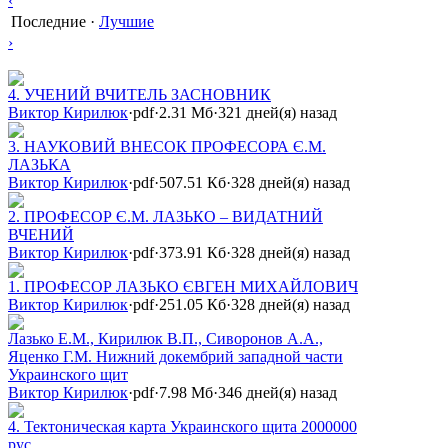
‹
Последние
·
Лучшие
›
4. УЧЕНИЙ ВЧИТЕЛЬ ЗАСНОВНИК
Виктор Кирилюк
·
pdf
·
2.31 Мб
·
321 дней(я) назад
3. НАУКОВИЙ ВНЕСОК ПРОФЕСОРА Є.М.
ЛАЗЬКА
Виктор Кирилюк
·
pdf
·
507.51 Кб
·
328 дней(я) назад
2. ПРОФЕСОР Є.М. ЛАЗЬКО – ВИДАТНИЙ
ВЧЕНИЙ
Виктор Кирилюк
·
pdf
·
373.91 Кб
·
328 дней(я) назад
1. ПРОФЕСОР ЛАЗЬКО ЄВГЕН МИХАЙЛОВИЧ
Виктор Кирилюк
·
pdf
·
251.05 Кб
·
328 дней(я) назад
Лазько Е.М., Кирилюк В.П., Сиворонов А.А.,
Яценко Г.М. Нижний докембрий западной части
Украинского щит
Виктор Кирилюк
·
pdf
·
7.98 Мб
·
346 дней(я) назад
4. Тектоническая карта Украинского щита 2000000
рус