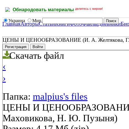
делитесь с миром!
Обнародовать материалы
Украина
Мир
Главная
Авторы
Статьи
Книги
Фото
Файлы
Дневники
Би
ЦЕНЫ И ЦЕНООБРАЗОВАНИЕ (И. А. Желтякова, Г. А
Регистрация
Войти
Скачать файл
‹
›
Папка:
malpius's files
ЦЕНЫ И ЦЕНООБРАЗОВАНИЕ (И
Маховикова, Н. Ю. Пузыня)
Размер: 4.17 Мб (zip)