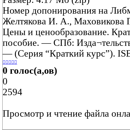
Номер допонирования на Либ
Желтякова И. А., Маховикова Г
Цены и ценообразование. Кра
пособие. — СПб: Изда¬тельств
— (Серия “Краткий курс”). IS





0 голос(а,ов)
0
2594
Просмотр и чтение файла онла