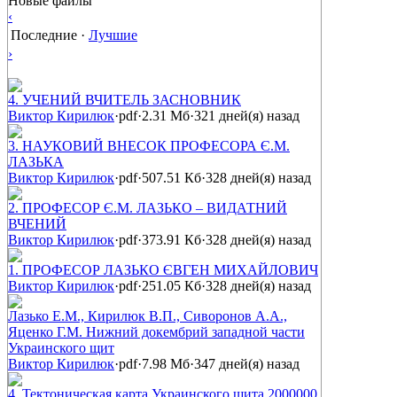
Новые файлы
‹
Последние
·
Лучшие
›
4. УЧЕНИЙ ВЧИТЕЛЬ ЗАСНОВНИК
Виктор Кирилюк
·
pdf
·
2.31 Мб
·
321 дней(я) назад
3. НАУКОВИЙ ВНЕСОК ПРОФЕСОРА Є.М.
ЛАЗЬКА
Виктор Кирилюк
·
pdf
·
507.51 Кб
·
328 дней(я) назад
2. ПРОФЕСОР Є.М. ЛАЗЬКО – ВИДАТНИЙ
ВЧЕНИЙ
Виктор Кирилюк
·
pdf
·
373.91 Кб
·
328 дней(я) назад
1. ПРОФЕСОР ЛАЗЬКО ЄВГЕН МИХАЙЛОВИЧ
Виктор Кирилюк
·
pdf
·
251.05 Кб
·
328 дней(я) назад
Лазько Е.М., Кирилюк В.П., Сиворонов А.А.,
Яценко Г.М. Нижний докембрий западной части
Украинского щит
Виктор Кирилюк
·
pdf
·
7.98 Мб
·
347 дней(я) назад
4. Тектоническая карта Украинского щита 2000000