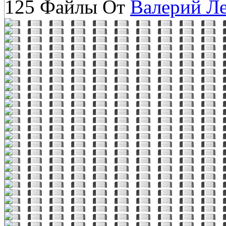
125 Файлы От
Валерий Л