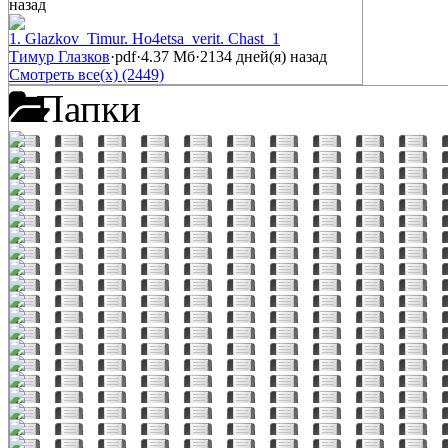
назад
1. Glazkov_Timur. Ho4etsa_verit. Chast_1
Тимур Глазков
·
pdf
·
4.37 Мб
·
2134 дней(я) назад
Смотреть все(х) (2449)
Папки