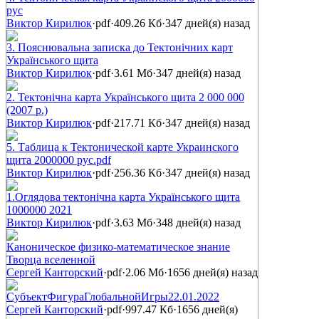
рус
Виктор Кирилюк
·
pdf
·
409.26 Кб
·
347 дней(я) назад
3. Пояснювальна записка до Тектонічних карт
Українського щита
Виктор Кирилюк
·
pdf
·
3.61 Мб
·
347 дней(я) назад
2. Тектонічна карта Українського щита 2 000 000
(2007 р.)
Виктор Кирилюк
·
pdf
·
217.71 Кб
·
347 дней(я) назад
5. Таблица к Тектонической карте Украинского
щита 2000000 рус.pdf
Виктор Кирилюк
·
pdf
·
256.36 Кб
·
347 дней(я) назад
1.Оглядова тектонічна карта Українського щита
1000000 2021
Виктор Кирилюк
·
pdf
·
3.63 Мб
·
348 дней(я) назад
Каноническое физико-математическое знание
Творца вселенной
Сергей Канторский
·
pdf
·
2.06 Мб
·
1656 дней(я) назад
СубъектФигураГлобальнойИгры22.01.2022
Сергей Канторский
·
pdf
·
997.47 Кб
·
1656 дней(я)