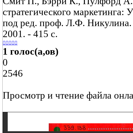
Смит П., Бэрри К., Пулфорд 
стратегического маркетинга: У
под ред. проф. Л.Ф. Никулин
2001. - 415 с.





1 голос(а,ов)
0
2546
Просмотр и чтение файла онла