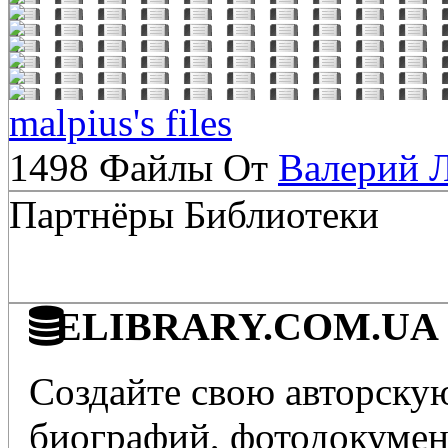
malpius's files
1498 Файлы От
Валерий 
Партнёры Библиотеки
ELIBRARY.COM.UA - 
Создайте свою авторскую
биографий, фотодокумент