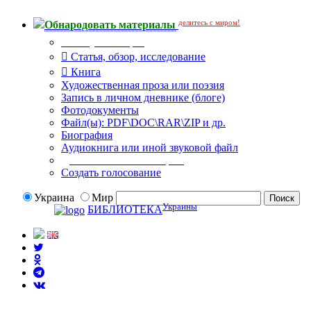
делитесь с миром!
Обнародовать материалы
Тип публикации
Статья, обзор, исследование
Книга
Художественная проза или поэзия
Запись в личном дневнике (блоге)
Фотодокументы
Файл(ы): PDF\DOC\RAR\ZIP и др.
Биография
Аудиокнига или иной звуковой файл
Дополнительные опции:
Создать голосование
Украина
Мир
Украины
БИБЛИОТЕКА