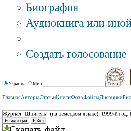
Биография
Аудиокнига или иной
Дополнительные оп
Создать голосование
Украина
Мир
Главная
Авторы
Статьи
Книги
Фото
Файлы
Дневники
Би
Журнал "Шпигель" (на немецком языке), 1999-й год.
Регистрация
Войти
Скачать файл