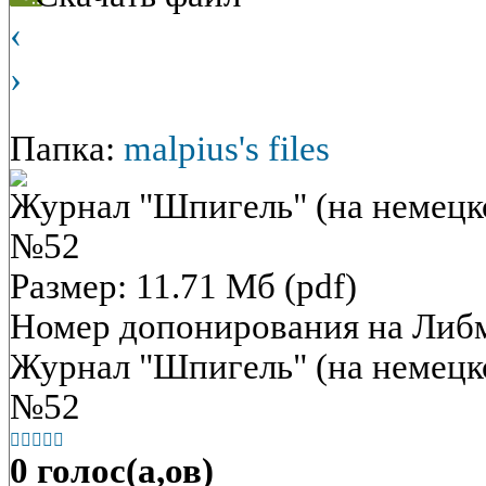
‹
›
Папка:
malpius's files
Журнал "Шпигель" (на немецко
№52
Размер: 11.71 Мб (pdf)
Номер допонирования на Либ
Журнал "Шпигель" (на немецко
№52





0 голос(а,ов)