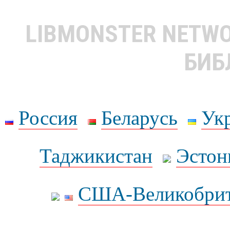
LIBMONSTER NETW
БИБ
Россия
Беларусь
Ук
Таджикистан
Эстон
США-Великобрит