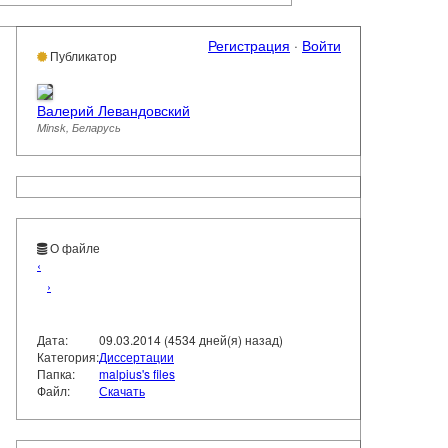
Регистрация
·
Войти
Публикатор
Валерий Левандовский
Minsk, Беларусь
О файле
‹
›
Дата:
09.03.2014 (4534 дней(я) назад)
Категория:
Диссертации
Папка:
malpius's files
Файл:
Скачать