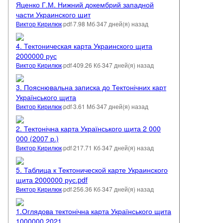
Яценко Г.М. Нижний докембрий западной
ославль, 2000. 141 с (2.27 Мб, pdf)
части Украинского щит
Виктор Кирилюк
·
pdf
·
7.98 Мб
·
347 дней(я) назад
4. Тектоническая карта Украинского щита
2000000 рус
Виктор Кирилюк
·
pdf
·
409.26 Кб
·
347 дней(я) назад
3. Пояснювальна записка до Тектонічних карт
Українського щита
Виктор Кирилюк
·
pdf
·
3.61 Мб
·
347 дней(я) назад
2. Тектонічна карта Українського щита 2 000
000 (2007 р.)
Виктор Кирилюк
·
pdf
·
217.71 Кб
·
347 дней(я) назад
5. Таблица к Тектонической карте Украинского
щита 2000000 рус.pdf
Виктор Кирилюк
·
pdf
·
256.36 Кб
·
347 дней(я) назад
1.Оглядова тектонічна карта Українського щита
1000000 2021