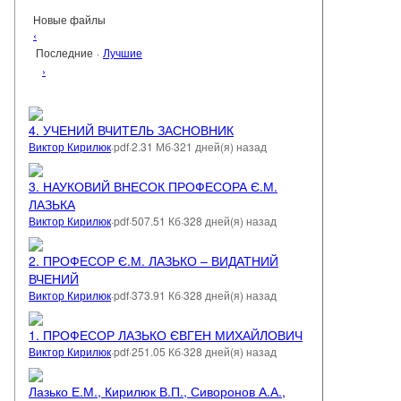
Новые файлы
‹
Последние
·
Лучшие
›
4. УЧЕНИЙ ВЧИТЕЛЬ ЗАСНОВНИК
Виктор Кирилюк
·
pdf
·
2.31 Мб
·
321 дней(я) назад
3. НАУКОВИЙ ВНЕСОК ПРОФЕСОРА Є.М.
ЛАЗЬКА
Виктор Кирилюк
·
pdf
·
507.51 Кб
·
328 дней(я) назад
2. ПРОФЕСОР Є.М. ЛАЗЬКО – ВИДАТНИЙ
ВЧЕНИЙ
Виктор Кирилюк
·
pdf
·
373.91 Кб
·
328 дней(я) назад
1. ПРОФЕСОР ЛАЗЬКО ЄВГЕН МИХАЙЛОВИЧ
Виктор Кирилюк
·
pdf
·
251.05 Кб
·
328 дней(я) назад
Лазько Е.М., Кирилюк В.П., Сиворонов А.А.,