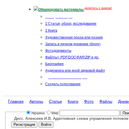
делитесь с миром!
Обнародовать материалы
Тип публикации
Статья, обзор, исследование
Книга
Художественная проза или поэзия
Запись в личном дневнике (блоге)
Фотодокументы
Файл(ы): PDF\DOC\RAR\ZIP и др.
Биография
Аудиокнига или иной звуковой файл
Дополнительные опции:
Создать голосование
Главная
Авторы
Статьи
Книги
Фото
Файлы
Днев
Украина
Мир
Дисс. Алексеев И.В. Адаптивная схема управления потоком 
Регистрация
Войти