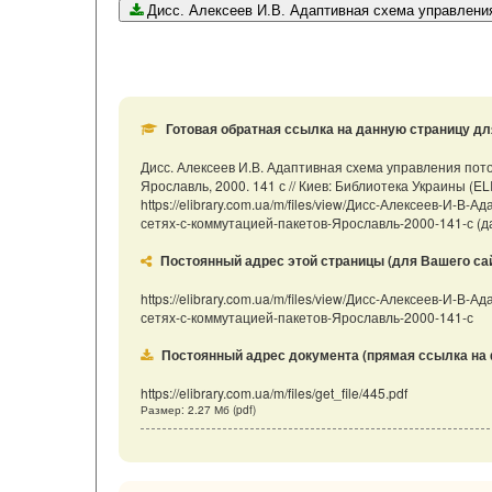
Дисс. Алексеев И.В. Адаптивная схема управления 
Готовая обратная ссылка на данную страницу дл
Дисс. Алексеев И.В. Адаптивная схема управления пото
Ярославль, 2000. 141 с // Киев: Библиотека Украины (E
https://elibrary.com.ua/m/files/view/Дисс-Алексеев-И-
сетях-с-коммутацией-пакетов-Ярославль-2000-141-с (да
Постоянный адрес этой страницы (для Вашего сайта
https://elibrary.com.ua/m/files/view/Дисс-Алексеев-И-
сетях-с-коммутацией-пакетов-Ярославль-2000-141-с
Постоянный адрес документа (прямая ссылка на 
https://elibrary.com.ua/m/files/get_file/445.pdf
Размер: 2.27 Мб (pdf)