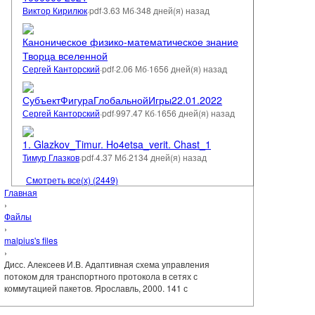
Виктор Кирилюк
·
pdf
·
3.63 Мб
·
348 дней(я) назад
Каноническое физико-математическое знание
Творца вселенной
Сергей Канторский
·
pdf
·
2.06 Мб
·
1656 дней(я) назад
СубъектФигураГлобальнойИгры22.01.2022
Сергей Канторский
·
pdf
·
997.47 Кб
·
1656 дней(я) назад
1. Glazkov_Timur. Ho4etsa_verit. Chast_1
Тимур Глазков
·
pdf
·
4.37 Мб
·
2134 дней(я) назад
Смотреть все(х) (2449)
Главная
›
Файлы
›
malpius's files
›
Дисс. Алексеев И.В. Адаптивная схема управления
потоком для транспортного протокола в сетях с
коммутацией пакетов. Ярославль, 2000. 141 с