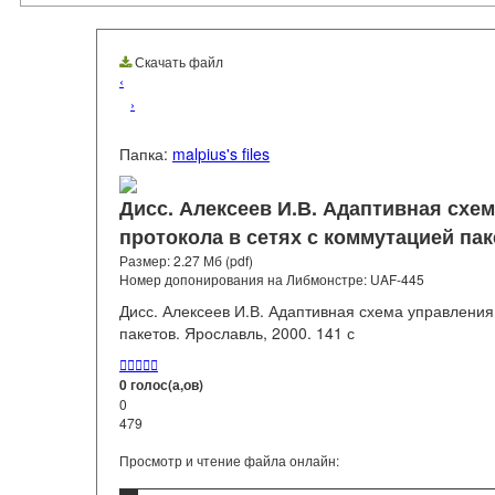
Скачать файл
‹
›
Папка:
malpius's files
Дисс. Алексеев И.В. Адаптивная схе
протокола в сетях с коммутацией паке
Размер: 2.27 Мб (pdf)
Номер допонирования на Либмонстре: UAF-445
Дисс. Алексеев И.В. Адаптивная схема управления
пакетов. Ярославль, 2000. 141 с





0 голос(а,ов)
0
479
Просмотр и чтение файла онлайн: