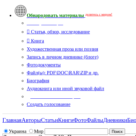
делитесь с миром!
Обнародовать материалы
Тип публикации
Статья, обзор, исследование
Книга
Художественная проза или поэзия
Запись в личном дневнике (блоге)
Фотодокументы
Файл(ы): PDF\DOC\RAR\ZIP и др.
Биография
Аудиокнига или иной звуковой файл
Дополнительные опции:
Создать голосование
Главная
Авторы
Статьи
Книги
Фото
Файлы
Дневники
Би
Украина
Мир