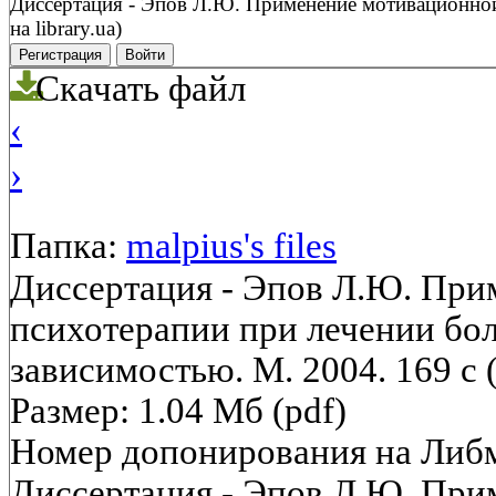
Диссертация - Эпов Л.Ю. Применение мотивационной 
на library.ua)
Регистрация
Войти
Скачать файл
‹
›
Папка:
malpius's files
Диссертация - Эпов Л.Ю. Пр
психотерапии при лечении бо
зависимостью. М. 2004. 169 с (с
Размер: 1.04 Мб (pdf)
Номер допонирования на Либ
Диссертация - Эпов Л.Ю. Пр