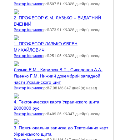
Виктор Кирилюк
·
pdf
·
507.51 Кб
·
328 дней(я) назад
2. ПРОФЕСОР Є.М. ЛАЗЬКО – ВИДАТНИЙ
ВЧЕНИЙ
Виктор Кирилюк
·
pdf
·
373.91 Кб
·
328 дней(я) назад
1. ПРОФЕСОР ЛАЗЬКО ЄВГЕН
МИХАЙЛОВИЧ
Виктор Кирилюк
·
pdf
·
251.05 Кб
·
328 дней(я) назад
Лазько Е.М., Кирилюк В.П., Сиворонов А.А.,
Яценко Г.М. Нижний докембрий западной
части Украинского щит
Виктор Кирилюк
·
pdf
·
7.98 Мб
·
347 дней(я) назад
4. Тектоническая карта Украинского щита
2000000 рус
Виктор Кирилюк
·
pdf
·
409.26 Кб
·
347 дней(я) назад
3. Пояснювальна записка до Тектонічних карт
Українського щита
Виктор Кирилюк
·
pdf
·
3.61 Мб
·
347 дней(я) назад