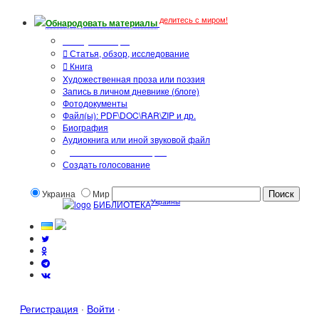
делитесь с миром!
Обнародовать материалы
Тип публикации
Статья, обзор, исследование
Книга
Художественная проза или поэзия
Запись в личном дневнике (блоге)
Фотодокументы
Файл(ы): PDF\DOC\RAR\ZIP и др.
Биография
Аудиокнига или иной звуковой файл
Дополнительные опции:
Создать голосование
Украина
Мир
Украины
БИБЛИОТЕКА
Регистрация
·
Войти
·