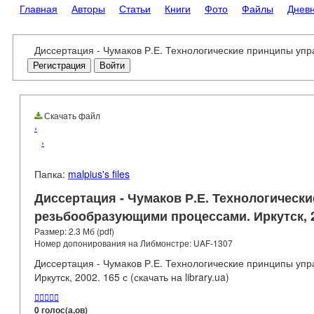
Главная
Авторы
Статьи
Книги
Фото
Файлы
Днев
Диссертация - Чумаков Р.Е. Технологические принципы упра
Регистрация
Войти
Скачать файл
‹
›
Папка:
malpius's files
Диссертация - Чумаков Р.Е. Технологическ
резьбообразующими процессами. Иркутск, 2002
Размер: 2.3 Мб (pdf)
Номер допонирования на Либмонстре: UAF-1307
Диссертация - Чумаков Р.Е. Технологические принципы у
Иркутск, 2002. 165 с (скачать на library.ua)





0 голос(а,ов)