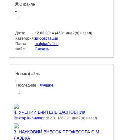
О файле
‹
›
Дата:
12.03.2014 (4531 дней(я) назад)
Категория:
Диссертации
Папка:
malpius's files
Файл:
Скачать
Новые файлы
‹
Последние
·
Лучшие
›
4. УЧЕНИЙ ВЧИТЕЛЬ ЗАСНОВНИК
Виктор Кирилюк
·
pdf
·
2.31 Мб
·
321 дней(я) назад
3. НАУКОВИЙ ВНЕСОК ПРОФЕСОРА Є.М.
ЛАЗЬКА