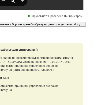
Вирусов нет! Проверено Либмонстром.
ипы управления сборочно-резьбообразующими процессами. Иркутск, 2002. 165 с (с
работы (для цитирования):
ния сборочно-резьбообразующими процессами. Иркутск,
(ELIBRARY.COM.UA). Дата обновления: 12.03.2014 . URL:
хнологические-принципы-управления-сборочно-
rary-ua (дата обращения: 07.08.2026 ).
 т.д.):
хнологические-принципы-управления-сборочно-
ibrary-ua