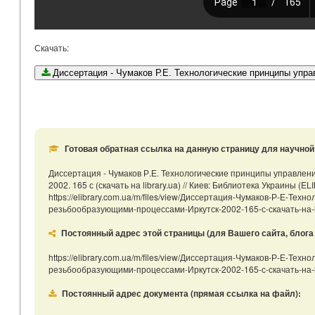
Скачать:
Диссертация - Чумаков Р.Е. Технологические принц
Готовая обратная ссылка на данную страницу для научной 
Диссертация - Чумаков Р.Е. Технологические принципы управле
2002. 165 с (скачать на library.ua) // Киев: Библиотека Украины 
https://elibrary.com.ua/m/files/view/Диссертация-Чумаков-Р-Е-Те
резьбообразующими-процессами-Иркутск-2002-165-с-скачать-на-lib
Постоянный адрес этой страницы (для Вашего сайта, блога и
https://elibrary.com.ua/m/files/view/Диссертация-Чумаков-Р-Е-Те
резьбообразующими-процессами-Иркутск-2002-165-с-скачать-на-l
Постоянный адрес документа (прямая ссылка на файл):