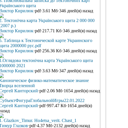
3. Пояснювальна записка до Тектонічних карт
Українського щита
Виктор Кирилюк
·
pdf
·
3.61 Мб
·
346 дней(я) назад
ов. Ставрополь. 2003. 176 с (скачать на library.ua) (969.38 Кб, pdf)
2. Тектонічна карта Українського щита 2 000 000
(2007 р.)
Виктор Кирилюк
·
pdf
·
217.71 Кб
·
346 дней(я) назад
5. Таблица к Тектонической карте Украинского
щита 2000000 рус.pdf
Виктор Кирилюк
·
pdf
·
256.36 Кб
·
346 дней(я) назад
1.Оглядова тектонічна карта Українського щита
1000000 2021
Виктор Кирилюк
·
pdf
·
3.63 Мб
·
347 дней(я) назад
Каноническое физико-математическое знание
Творца вселенной
Сергей Канторский
·
pdf
·
2.06 Мб
·
1654 дней(я) назад
СубъектФигураГлобальнойИгры22.01.2022
Сергей Канторский
·
pdf
·
997.47 Кб
·
1654 дней(я)
назад
1. Glazkov_Timur. Ho4etsa_verit. Chast_1
Тимур Глазков
·
pdf
·
4.37 Мб
·
2132 дней(я) назад