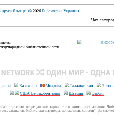
ь друга
Язык (ru)
© 2026
Библиотека Украины
Чат авторо
щищены
еждународной библиотечной сети
R NETWORK
ОДИН МИР - ОДНА
краина
Казахстан
Молдова
Таджикистан
Эстон
США-Великобритания
Швеция
Сербия
ибмонстре свою авторскую коллекцию: статьи, книги, исследования. Ли
з сеть филиалов, библиотеки-партнеры, поисковики, соцсети). Вы сможет