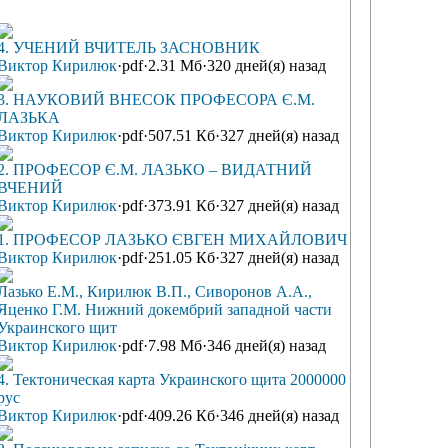
4. УЧЕНИЙ ВЧИТЕЛЬ ЗАСНОВНИК
Виктор Кирилюк
·
pdf
·
2.31 Мб
·
320 дней(я) назад
3. НАУКОВИЙ ВНЕСОК ПРОФЕСОРА Є.М.
ЛАЗЬКА
Виктор Кирилюк
·
pdf
·
507.51 Кб
·
327 дней(я) назад
2. ПРОФЕСОР Є.М. ЛАЗЬКО – ВИДАТНИЙ
ВЧЕНИЙ
Виктор Кирилюк
·
pdf
·
373.91 Кб
·
327 дней(я) назад
1. ПРОФЕСОР ЛАЗЬКО ЄВГЕН МИХАЙЛОВИЧ
Виктор Кирилюк
·
pdf
·
251.05 Кб
·
327 дней(я) назад
Лазько Е.М., Кирилюк В.П., Сиворонов А.А.,
Яценко Г.М. Нижний докембрий западной части
Украинского щит
Виктор Кирилюк
·
pdf
·
7.98 Мб
·
346 дней(я) назад
4. Тектоническая карта Украинского щита 2000000
рус
Виктор Кирилюк
·
pdf
·
409.26 Кб
·
346 дней(я) назад