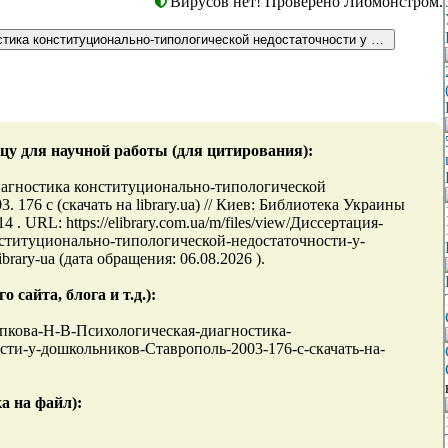
Вирусов нет! Проверено Либмонстром.
ая диагностика конституционально-типологической недостаточности у дошкольник
цу для научной работы (для цитирования):
иагностика конституционально-типологической
 176 с (скачать на library.ua) // Киев: Библиотека Украины
URL: https://elibrary.com.ua/m/files/view/Диссертация-
ституционально-типологической-недостаточности-у-
rary-ua (дата обращения: 06.08.2026 ).
сайта, блога и т.д.):
Черепкова-Н-В-Психологическая-диагностика-
ти-у-дошкольников-Ставрополь-2003-176-с-скачать-на-
а на файл):