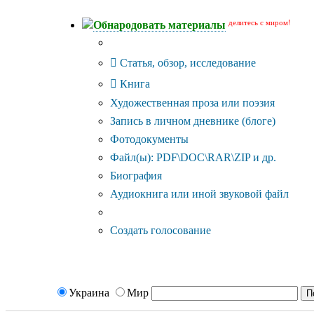
делитесь с миром!
Обнародовать материалы
Тип публикации
Статья, обзор, исследование
Книга
Художественная проза или поэзия
Запись в личном дневнике (блоге)
Фотодокументы
Файл(ы): PDF\DOC\RAR\ZIP и др.
Биография
Аудиокнига или иной звуковой файл
Дополнительные опции:
Создать голосование
Украина
Мир