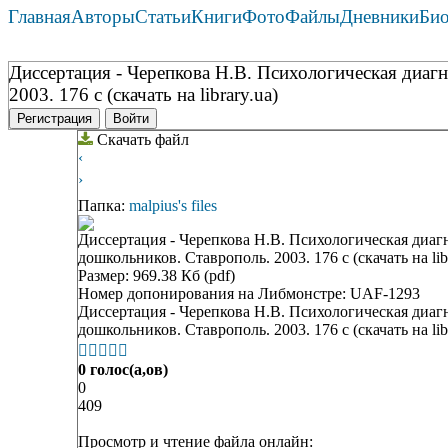
Главная
Авторы
Статьи
Книги
Фото
Файлы
Дневники
Би
Диссертация - Черепкова Н.В. Психологическая диаг
2003. 176 с (скачать на library.ua)
Регистрация
Войти
Скачать файл
‹
›
Папка:
malpius's files
Диссертация - Черепкова Н.В. Психологическая диа
дошкольников. Ставрополь. 2003. 176 с (скачать на lib
Размер: 969.38 Кб (pdf)
Номер допонирования на Либмонстре: UAF-1293
Диссертация - Черепкова Н.В. Психологическая диа
дошкольников. Ставрополь. 2003. 176 с (скачать на lib





0 голос(а,ов)
0
409
Просмотр и чтение файла онлайн: