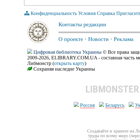
Конфиденциальность
Условия
Справка
Пригласит
Контакты редакции
О проекте
·
Новости
·
Реклама
Цифровая библиотека Украины
© Все права за
2009-2026, ELIBRARY.COM.UA - составная часть м
Либмонстр (
открыть карту
)
Сохраняя наследие Украины
LIBMONSTE
Россия
Беларусь
У
Создавайте и храните на Л
труды по всему миру (чере