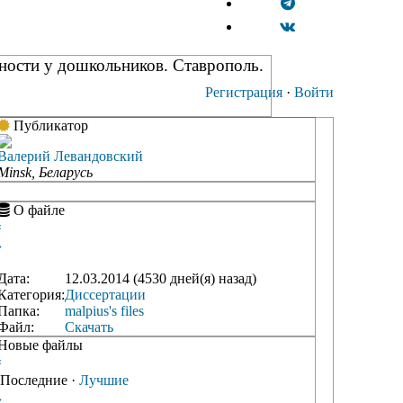
чности у дошкольников. Ставрополь.
Регистрация
·
Войти
Публикатор
Валерий Левандовский
Minsk, Беларусь
О файле
‹
›
Дата:
12.03.2014 (4530 дней(я) назад)
Категория:
Диссертации
Папка:
malpius's files
Файл:
Скачать
Новые файлы
‹
Последние
·
Лучшие
›