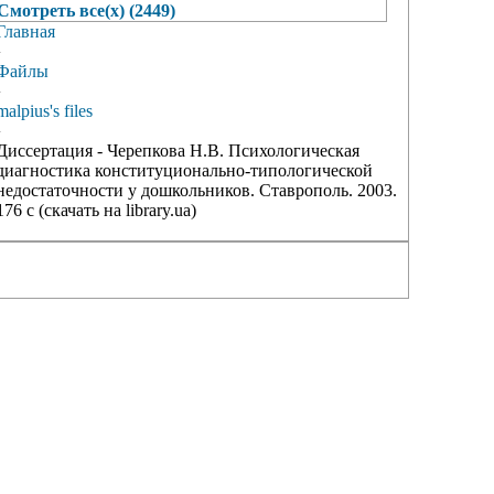
Смотреть все(х) (2449)
Главная
›
Файлы
›
malpius's files
›
Диссертация - Черепкова Н.В. Психологическая
диагностика конституционально-типологической
недостаточности у дошкольников. Ставрополь. 2003.
176 с (скачать на library.ua)