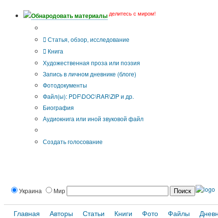
делитесь с миром!
Обнародовать материалы
Тип публикации
Статья, обзор, исследование
Книга
Художественная проза или поэзия
Запись в личном дневнике (блоге)
Фотодокументы
Файл(ы): PDF\DOC\RAR\ZIP и др.
Биография
Аудиокнига или иной звуковой файл
Дополнительные опции:
Создать голосование
Украина
Мир
Главная
Авторы
Статьи
Книги
Фото
Файлы
Днев