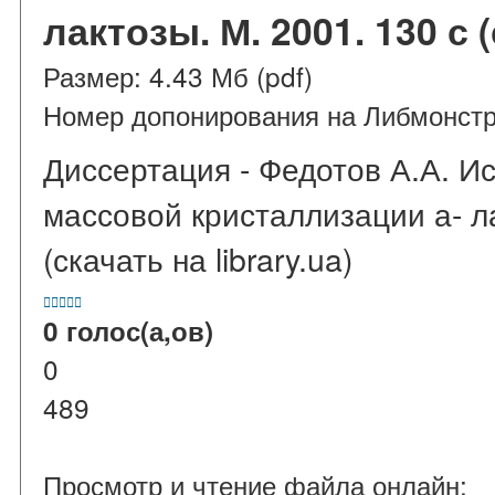
лактозы. М. 2001. 130 с (
Размер: 4.43 Мб (pdf)
Номер допонирования на Либмонст
Диссертация - Федотов А.А. И
массовой кристаллизации а- ла
(скачать на library.ua)





0 голос(а,ов)
0
489
Просмотр и чтение файла онлайн: