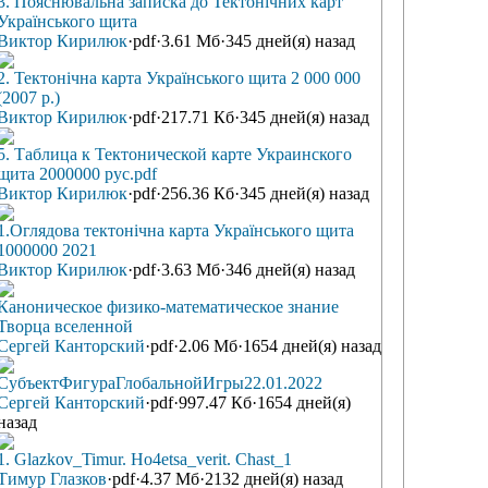
3. Пояснювальна записка до Тектонічних карт
Українського щита
Виктор Кирилюк
·
pdf
·
3.61 Мб
·
345 дней(я) назад
Ставрополь. 2004. 230 с (скачать на library.ua) (1.13 Мб, pdf)
2. Тектонічна карта Українського щита 2 000 000
(2007 р.)
Виктор Кирилюк
·
pdf
·
217.71 Кб
·
345 дней(я) назад
5. Таблица к Тектонической карте Украинского
щита 2000000 рус.pdf
Виктор Кирилюк
·
pdf
·
256.36 Кб
·
345 дней(я) назад
1.Оглядова тектонічна карта Українського щита
1000000 2021
Виктор Кирилюк
·
pdf
·
3.63 Мб
·
346 дней(я) назад
Каноническое физико-математическое знание
Творца вселенной
Сергей Канторский
·
pdf
·
2.06 Мб
·
1654 дней(я) назад
СубъектФигураГлобальнойИгры22.01.2022
Сергей Канторский
·
pdf
·
997.47 Кб
·
1654 дней(я)
назад
1. Glazkov_Timur. Ho4etsa_verit. Chast_1
Тимур Глазков
·
pdf
·
4.37 Мб
·
2132 дней(я) назад