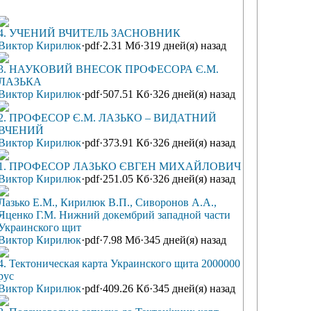
4. УЧЕНИЙ ВЧИТЕЛЬ ЗАСНОВНИК
Виктор Кирилюк
·
pdf
·
2.31 Мб
·
319 дней(я) назад
3. НАУКОВИЙ ВНЕСОК ПРОФЕСОРА Є.М.
ЛАЗЬКА
Виктор Кирилюк
·
pdf
·
507.51 Кб
·
326 дней(я) назад
2. ПРОФЕСОР Є.М. ЛАЗЬКО – ВИДАТНИЙ
ВЧЕНИЙ
Виктор Кирилюк
·
pdf
·
373.91 Кб
·
326 дней(я) назад
1. ПРОФЕСОР ЛАЗЬКО ЄВГЕН МИХАЙЛОВИЧ
Виктор Кирилюк
·
pdf
·
251.05 Кб
·
326 дней(я) назад
Лазько Е.М., Кирилюк В.П., Сиворонов А.А.,
Яценко Г.М. Нижний докембрий западной части
Украинского щит
Виктор Кирилюк
·
pdf
·
7.98 Мб
·
345 дней(я) назад
4. Тектоническая карта Украинского щита 2000000
рус
Виктор Кирилюк
·
pdf
·
409.26 Кб
·
345 дней(я) назад