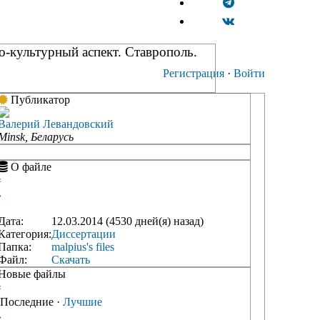
-культурный аспект. Ставрополь.
Регистрация
·
Войти
Публикатор
Валерий Левандовский
Minsk, Беларусь
О файле
‹
›
Дата:
12.03.2014 (4530 дней(я) назад)
Категория:
Диссертации
Папка:
malpius's files
Файл:
Скачать
Новые файлы
‹
Последние
·
Лучшие
›