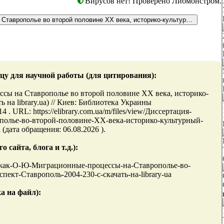
Вирусов нет! Проверено Либмонстром.
ессы на Ставрополье во второй половине ХХ века, историко-культурный аспект. 
цу для научной работы (для цитирования):
сы на Ставрополье во второй половине ХХ века, историко-
ь на library.ua) // Киев: Библиотека Украины
URL: https://elibrary.com.ua/m/files/view/Диссертация-
олье-во-второй-половине-ХХ-века-историко-культурный-
 (дата обращения: 06.08.2026 ).
сайта, блога и т.д.):
я-Служак-О-Ю-Миграционные-процессы-на-Ставрополье-во-
ект-Ставрополь-2004-230-с-скачать-на-library-ua
а на файл):