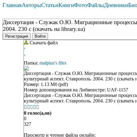
Главная
Авторы
Статьи
Книги
Фото
Файлы
Дневники
Би
Диссертация - Служак О.Ю. Миграционные процессы н
2004. 230 с (скачать на library.ua)
Регистрация
Войти
Скачать файл
‹
›
Папка:
malpius's files
Диссертация - Служак О.Ю. Миграционные процессы 
культурный аспект. Ставрополь. 2004. 230 с (скачать на
Размер: 1.13 Мб (pdf)
Номер допонирования на Либмонстре: UAF-1157
Диссертация - Служак О.Ю. Миграционные процессы 
культурный аспект. Ставрополь. 2004. 230 с (скачать на





0 голос(а,ов)
0
327
Просмотр и чтение файла онлайн: