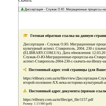
Скачать:
Диссертация - Служак О.Ю. Миграционные проц
Готовая обратная ссылка на данную страни
Диссертация - Служак О.Ю. Миграционные процес
культурный аспект. Ставрополь. 2004. 230 с (скачат
(ELIBRARY.COM.UA). Дата обновления: 12.03.2014 . 
Служак-О-Ю-Миграционные-процессы-на-Ставроп
аспект-Ставрополь-2004-230-с-скачать-на-library-ua
Постоянный адрес этой страницы (для Вашего 
https://elibrary.com.ua/m/files/view/Диссертаци
второй-половине-ХХ-века-историко-культурный-асп
Постоянный адрес документа (прямая ссылк
https://elibrary.com.ua/m/files/get_file/1157.pdf
Размер: 1.13 Мб (pdf)