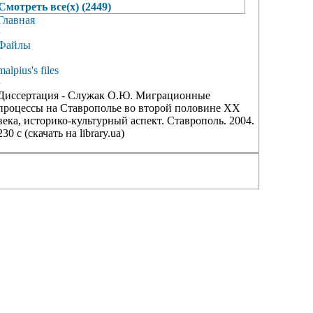
Смотреть все(х) (2449)
Главная
›
Файлы
›
malpius's files
›
Диссертация - Служак О.Ю. Миграционные
процессы на Ставрополье во второй половине ХХ
века, историко-культурный аспект. Ставрополь. 2004.
230 с (скачать на library.ua)