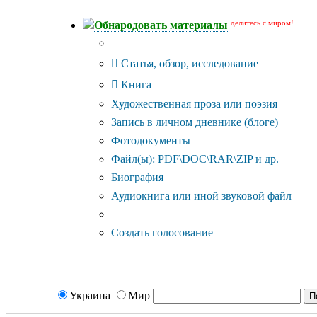
делитесь с миром!
Обнародовать материалы
Тип публикации
Статья, обзор, исследование
Книга
Художественная проза или поэзия
Запись в личном дневнике (блоге)
Фотодокументы
Файл(ы): PDF\DOC\RAR\ZIP и др.
Биография
Аудиокнига или иной звуковой файл
Дополнительные опции:
Создать голосование
Украина
Мир