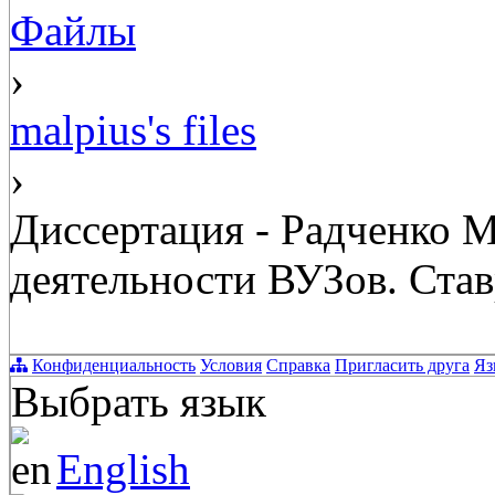
Файлы
›
malpius's files
›
Диссертация - Радченко 
деятельности ВУЗов. Ставро
Конфиденциальность
Условия
Справка
Пригласить друга
Яз
Выбрать язык
English