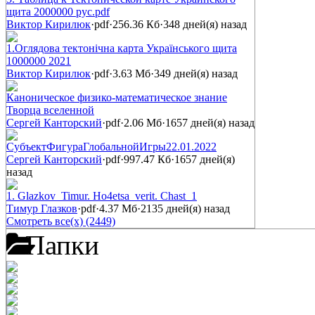
щита 2000000 рус.pdf
Виктор Кирилюк
·
pdf
·
256.36 Кб
·
348 дней(я) назад
1.Оглядова тектонічна карта Українського щита
1000000 2021
Виктор Кирилюк
·
pdf
·
3.63 Мб
·
349 дней(я) назад
Каноническое физико-математическое знание
Творца вселенной
Сергей Канторский
·
pdf
·
2.06 Мб
·
1657 дней(я) назад
СубъектФигураГлобальнойИгры22.01.2022
Сергей Канторский
·
pdf
·
997.47 Кб
·
1657 дней(я)
назад
1. Glazkov_Timur. Ho4etsa_verit. Chast_1
Тимур Глазков
·
pdf
·
4.37 Мб
·
2135 дней(я) назад
Смотреть все(х) (2449)
Папки