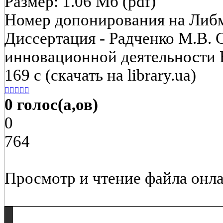
Размер: 1.06 Мб (pdf)
Номер допонирования на Либ
Диссертация - Радченко М.В.
инновационной деятельности В
169 с (скачать на library.ua)





0 голос(а,ов)
0
764
Просмотр и чтение файла онла