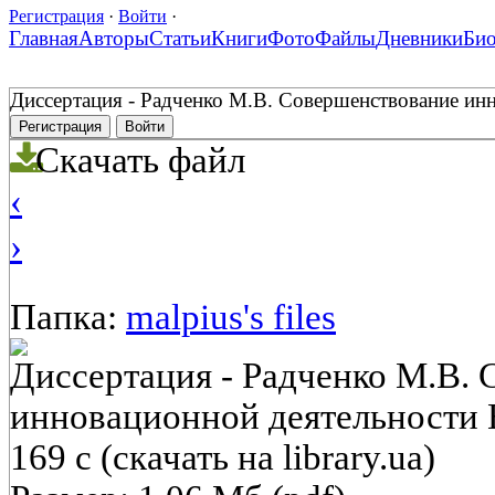
Регистрация
·
Войти
·
Главная
Авторы
Статьи
Книги
Фото
Файлы
Дневники
Би
Диссертация - Радченко М.В. Совершенствование иннов
Регистрация
Войти
Скачать файл
‹
›
Папка:
malpius's files
Диссертация - Радченко М.В.
инновационной деятельности В
169 с (скачать на library.ua)