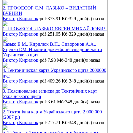
2. ПРОФЕСОР Є.М. ЛАЗЬКО – ВИДАТНИЙ
ВЧЕНИЙ
Виктор Кирилюк
·
pdf
·
373.91 Кб
·
329 дней(я) назад
1. ПРОФЕСОР ЛАЗЬКО ЄВГЕН МИХАЙЛОВИЧ
Виктор Кирилюк
·
pdf
·
251.05 Кб
·
329 дней(я) назад
Лазько Е.М., Кирилюк В.П., Сиворонов А.А.,
Яценко Г.М. Нижний докембрий западной части
Украинского щит
Виктор Кирилюк
·
pdf
·
7.98 Мб
·
348 дней(я) назад
4. Тектоническая карта Украинского щита 2000000
рус
Виктор Кирилюк
·
pdf
·
409.26 Кб
·
348 дней(я) назад
3. Пояснювальна записка до Тектонічних карт
Українського щита
Виктор Кирилюк
·
pdf
·
3.61 Мб
·
348 дней(я) назад
2. Тектонічна карта Українського щита 2 000 000
(2007 р.)
Виктор Кирилюк
·
pdf
·
217.71 Кб
·
348 дней(я) назад
5. Таблица к Тектонической карте Украинского