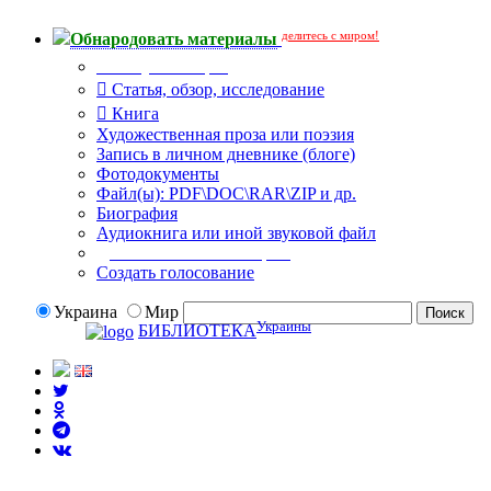
делитесь с миром!
Обнародовать материалы
Тип публикации
Статья, обзор, исследование
Книга
Художественная проза или поэзия
Запись в личном дневнике (блоге)
Фотодокументы
Файл(ы): PDF\DOC\RAR\ZIP и др.
Биография
Аудиокнига или иной звуковой файл
Дополнительные опции:
Создать голосование
Украина
Мир
Украины
БИБЛИОТЕКА