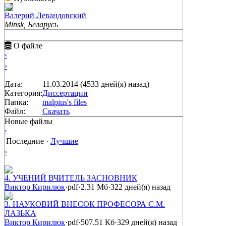
Валерий Левандовский
Minsk, Беларусь
О файле
‹
›
Дата:
11.03.2014 (4533 дней(я) назад)
Категория:
Диссертации
Папка:
malpius's files
Файл:
Скачать
Новые файлы
‹
Последние
·
Лучшие
›
4. УЧЕНИЙ ВЧИТЕЛЬ ЗАСНОВНИК
Виктор Кирилюк
·
pdf
·
2.31 Мб
·
322 дней(я) назад
3. НАУКОВИЙ ВНЕСОК ПРОФЕСОРА Є.М.
ЛАЗЬКА
Виктор Кирилюк
·
pdf
·
507.51 Кб
·
329 дней(я) назад