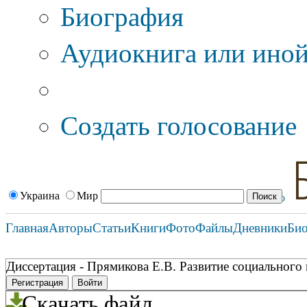
Биография
Аудиокнига или иной
Дополнительные оп
Создать голосование
Украина
Мир
Главная
Авторы
Статьи
Книги
Фото
Файлы
Дневники
Би
Диссертация - Прямикова Е.В. Развитие социального м
Регистрация
Войти
Скачать файл