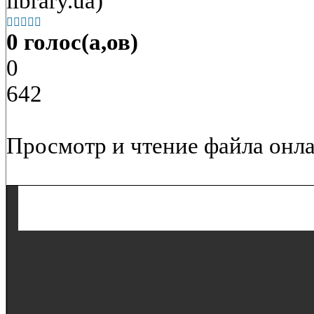
library.ua)





0 голос(а,ов)
0
642
Просмотр и чтение файла онла