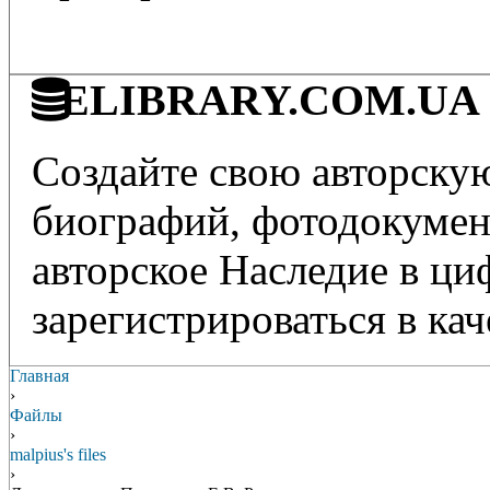
ELIBRARY.COM.UA - 
Создайте свою авторскую
биографий, фотодокумент
авторское Наследие в ц
зарегистрироваться в кач
Главная
›
Файлы
›
malpius's files
›